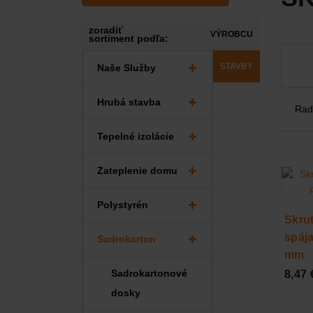
zoradiť
VÝROBCU
sortiment podľa:
STAVBY
Naše Služby
Hrubá stavba
Tepelné izolácie
Zateplenie domu
Polystyrén
Skru
spája
Sadrokarton
mm
Sadrokartonové
8,47 
dosky