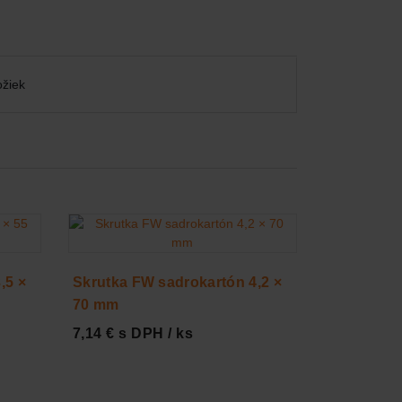
ožiek
,5 ×
Skrutka FW sadrokartón 4,2 ×
70 mm
7,14 € s DPH / ks