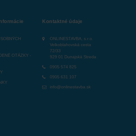
informácie
Kontaktné údaje
OSOBNÝCH
ONLINESTAVBA, s.r.o.
Velkoblahovská cesta
72/33
DENÉ OTÁZKY -
929 01 Dunajská Streda
0905 574 825
TY
0905 631 107
NKY
info@onlinestavba.sk