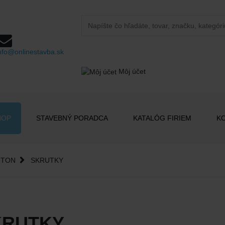
nfo@onlinestavba.sk
Môj účet
HOP
STAVEBNÝ PORADCA
KATALÓG FIRIEM
K
RTON
SKRUTKY
KRUTKY