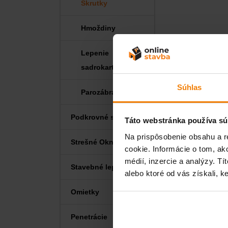
Skrutky
Hmoždiny
Lepenie
sadrokartónu
Súhlas
Parozábrana
Podkrovné schody
Táto webstránka používa sú
Na prispôsobenie obsahu a r
Strešné Okná
cookie. Informácie o tom, ak
médií, inzercie a analýzy. Tí
Stavebné lepidlá
alebo ktoré od vás získali, ke
Omietky
Penetrácie