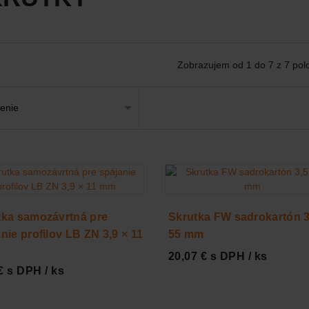
Zobrazujem od 1 do 7 z 7 pol
tka samozávrtná pre
Skrutka FW sadrokartón 3
nie profilov LB ZN 3,9 × 11
55 mm
20,07 € s DPH / ks
€ s DPH / ks