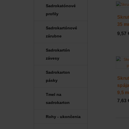
Sadrokatónové
profily
Skru
35 
Sadrokartónové
9,57 
zárubne
Sadrokartón
závesy
Sadrokarton
Skru
pásky
spája
9,5 
Tmel na
7,63 
sadrokarton
Rohy - ukončenia