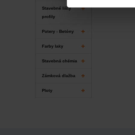
Stavebné lišty
profily
Potery - Betóny
Farby laky
Stavebná chémia
Zámková dlažba
Ploty