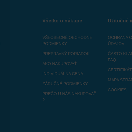
Všetko o nákupe
Užitočné 
VŠEOBECNÉ OBCHODNÉ
OCHRANA 
u
PODMIENKY
ÚDAJOV
PREPRAVNÝ PORIADOK
ČASTO KLA
FAQ
AKO NAKUPOVAŤ
CERTIFIKÁ
INDIVIDUÁLNA CENA
MAPA STRÁ
ZÁRUČNÉ PODMIENKY
COOKIES
PREČO U NÁS NAKUPOVAŤ
?