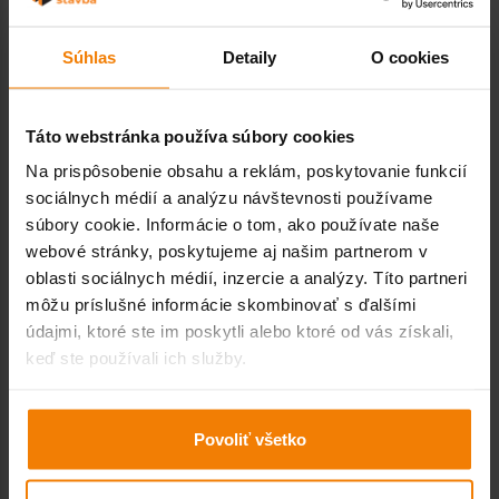
Súhlas
Detaily
O cookies
PCI Pericol FX Profi
PCI NANOLIGHT
25kg
Táto webstránka používa súbory cookies
0,34 € s DPH / kg
2,46 € s DPH / kg
Na prispôsobenie obsahu a reklám, poskytovanie funkcií
sociálnych médií a analýzu návštevnosti používame
súbory cookie. Informácie o tom, ako používate naše
webové stránky, poskytujeme aj našim partnerom v
PCI Pericol Špecial
PCI Pericol Flex Plus
oblasti sociálnych médií, inzercie a analýzy. Títo partneri
25kg
25kg
môžu príslušné informácie skombinovať s ďalšími
údajmi, ktoré ste im poskytli alebo ktoré od vás získali,
0,42 € s DPH / kg
0,54 € s DPH / kg
keď ste používali ich služby.
PCI Pericol Standard
Baumit Baumacol Basic
Povoliť všetko
C1TE