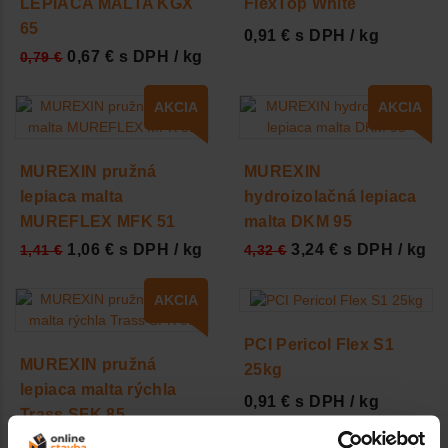
LEPIACA MALTA KGX
FlexTop White
65
0,91 € s DPH / kg
0,67 € s DPH / kg
0,79 €
AKCIA
AKCIA
MUREXIN pružná
MUREXIN
lepiaca malta
hydroizolačná lepiaca
MUREFLEX MFK 51
malta DKM 95
1,06 € s DPH / kg
3,24 € s DPH / kg
1,41 €
4,32 €
AKCIA
PCI Pericol Flex S1
MUREXIN pružná
25kg
lepiaca malta rýchla
0,91 € s DPH / kg
Trass SFK 85
1,22 € s DPH / kg
1,62 €