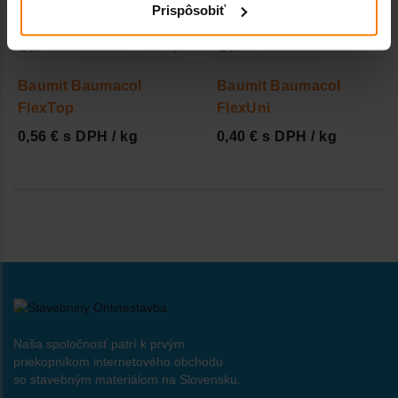
0,30 € s DPH / kg
0,25 € s DPH / kg
Prispôsobiť
Baumit Baumacol
Baumit Baumacol
FlexTop
FlexUni
0,56 € s DPH / kg
0,40 € s DPH / kg
Naša spoločnosť patrí k prvým
priekopníkom internetového obchodu
so stavebným materiálom na Slovensku.