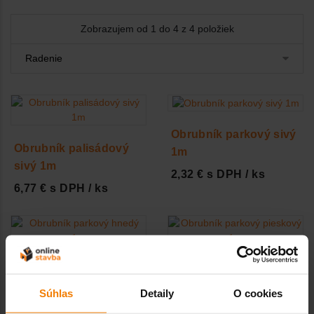
Zobrazujem od 1 do 4 z 4 položiek
Obrubník parkový sivý
Obrubník palisádový
1m
sivý 1m
2,32 € s DPH / ks
6,77 € s DPH / ks
Obrubník parkový
Obrubník parkový
hnedý 1m
pieskový 1m
Súhlas
Detaily
O cookies
4,43 € s DPH / ks
4,43 € s DPH / ks