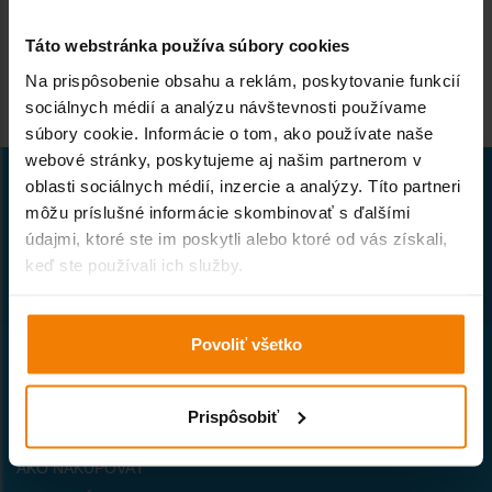
Táto webstránka používa súbory cookies
Na prispôsobenie obsahu a reklám, poskytovanie funkcií
sociálnych médií a analýzu návštevnosti používame
súbory cookie. Informácie o tom, ako používate naše
webové stránky, poskytujeme aj našim partnerom v
oblasti sociálnych médií, inzercie a analýzy. Títo partneri
môžu príslušné informácie skombinovať s ďalšími
údajmi, ktoré ste im poskytli alebo ktoré od vás získali,
Naša spoločnosť patrí k prvým
keď ste používali ich služby.
priekopníkom internetového obchodu
so stavebným materiálom na Slovensku.
Povoliť všetko
Všetko o nákupe
VŠEOBECNÉ OBCHODNÉ PODMIENKY
Prispôsobiť
PREPRAVNÝ PORIADOK
AKO NAKUPOVAŤ