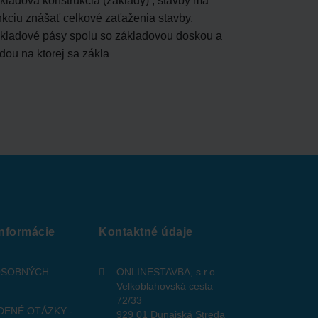
kladová konštrukcia (základy) , stavby má
Komín súča
nkciu znášať celkové zaťaženia stavby.
kladové pásy spolu so základovou doskou a
dou na ktorej sa zákla
informácie
Kontaktné údaje
OSOBNÝCH
ONLINESTAVBA, s.r.o.
Velkoblahovská cesta
72/33
DENÉ OTÁZKY -
929 01 Dunajská Streda