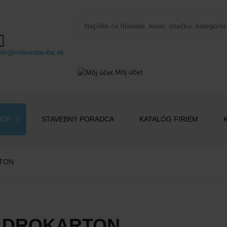
nfo@onlinestavba.sk
Môj účet
HOP
STAVEBNÝ PORADCA
KATALÓG FIRIEM
TON
ADROKARTON