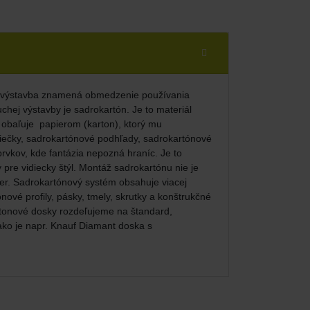
á výstavba znamená obmedzenie používania
hej výstavby je sadrokartón. Je to materiál
a obaľuje papierom (karton), ktorý mu
iečky, sadrokartónové podhľady, sadrokartónové
rvkov, kde fantázia nepozná hraníc. Je to
y pre vidiecky štýl. Montáž sadrokartónu nie je
er. Sadrokartónový systém obsahuje viacej
ové profily, pásky, tmely, skrutky a konštrukčné
rtonové dosky rozdeľujeme na štandard,
ako je napr. Knauf Diamant doska s