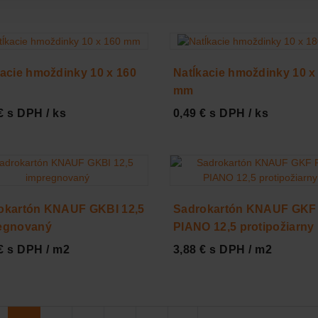
kacie hmoždinky 10 x 160
Natĺkacie hmoždinky 10 x
mm
€ s DPH / ks
0,49 € s DPH / ks
okartón KNAUF GKBI 12,5
Sadrokartón KNAUF GKF
egnovaný
PIANO 12,5 protipožiarny
€ s DPH / m2
3,88 € s DPH / m2