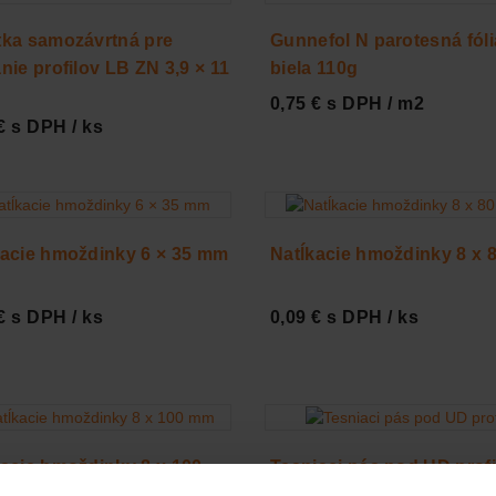
tka samozávrtná pre
Gunnefol N parotesná fóli
nie profilov LB ZN 3,9 × 11
biela 110g
0,75 € s DPH / m2
€ s DPH / ks
kacie hmoždinky 6 × 35 mm
Natĺkacie hmoždinky 8 x
€ s DPH / ks
0,09 € s DPH / ks
kacie hmoždinky 8 x 100
Tesniaci pás pod UD profi