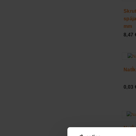
Skru
spája
mm
8,47 
Natĺ
0,03 
Natĺ
mm