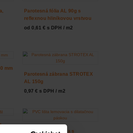
a,
Parotesná fólia AL 90g s
reflexnou hliníkovou vrstvou
od 0,61 € s DPH / m2
 80 mm
Parotesná zábrana STROTEX
AL 150g
0,97 € s DPH / m2
l
PVC lišta lemovacia s