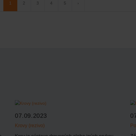
1
2
3
4
5
›
07.09.2023
0
Krovy (rezivo)
Po