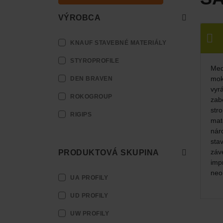
VÝROBCA
KNAUF STAVEBNÉ MATERIÁLY
STYROPROFILE
Med
mok
DEN BRAVEN
vyr
ROKOGROUP
zab
str
RIGIPS
mate
nár
sta
záv
PRODUKTOVÁ SKUPINA
imp
neo
UA PROFILY
UD PROFILY
UW PROFILY