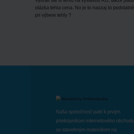
Vybrali ste si tehlu na výstavbu RD, takže padl
otázka tehla cena. No je to naozaj to podstatné
pri výbere tehly ?
Naša spoločnosť patrí k prvým
priekopníkom internetového obchod
so stavebným materiálom na