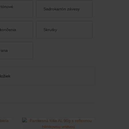
rtónové
Sadrokartón závesy
končenia
Skrutky
rana
ložiek