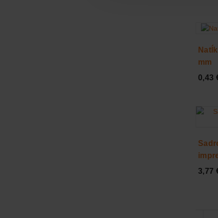
Natĺ
mm
0,43 
Sadr
impr
3,77 