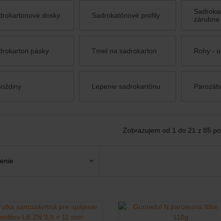
Sadroka
drokartonové dosky
Sadrokatónové profily
zárubne
drokarton pásky
Tmel na sadrokarton
Rohy - u
oždiny
Lepenie sadrokartónu
Parozáb
Zobrazujem od 1 do 21 z 85 po