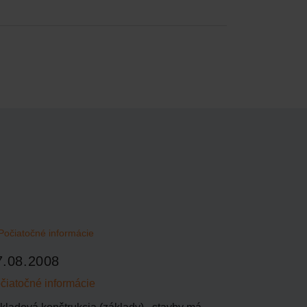
7.08.2008
06.02.20
čiatočné informácie
Komín všeo