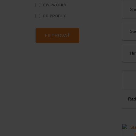
CW PROFILY
Sa
CD PROFILY
STAVEBNÁ CHÉMIA
Sa
FILTROVAŤ
Hm