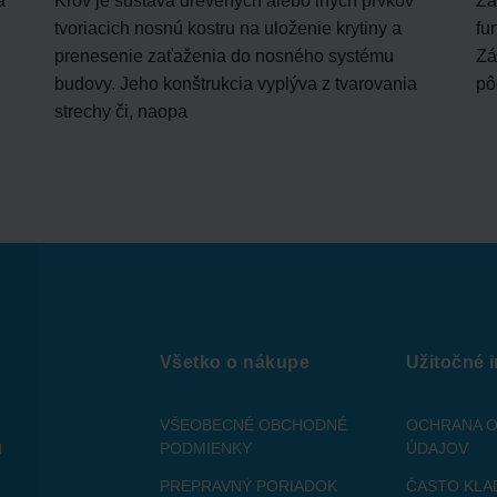
a
Krov je sústava drevených alebo iných prvkov
Zá
tvoriacich nosnú kostru na uloženie krytiny a
fu
prenesenie zaťaženia do nosného systému
Zá
budovy. Jeho konštrukcia vyplýva z tvarovania
pô
strechy či, naopa
Všetko o nákupe
Užitočné 
VŠEOBECNÉ OBCHODNÉ
OCHRANA 
u
PODMIENKY
ÚDAJOV
PREPRAVNÝ PORIADOK
ČASTO KLA