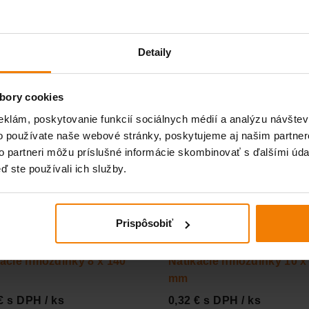
€ s DPH / ks
3,23 € s DPH / ks
Detaily
bory cookies
kacie hmoždinky 8 x 120
eklám, poskytovanie funkcií sociálnych médií a analýzu návšte
BRÚSITEĽNÝ TMEL NA
o používate naše webové stránky, poskytujeme aj našim partner
SADROKARTÓN - DEN
to partneri môžu príslušné informácie skombinovať s ďalšími údaj
€ s DPH / ks
BRAVEN
ď ste používali ich služby.
3,30 € s DPH / ks
Prispôsobiť
kacie hmoždinky 8 x 140
Natĺkacie hmoždinky 10 x
mm
€ s DPH / ks
0,32 € s DPH / ks