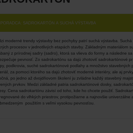
PORADCA: SADROKARTÓN A SUCHÁ VÝSTAVBA
zi moderné trendy výstavby bez pochyby patrí suchá výstavba. Such
rých procesov v jednotlivých etapách stavby. Základným materiálom suc
ábaný z prírodnej sadry (sadro), ktorá sa vlieva do formy a následne s
ezpečuje pevnosť. Zo sadrokartónu sa dajú zhotoviť sadrokartónové pr
opy, podkrovia, suché sadrokartónové podlahy a množstvo stavebných p
riál, za pomoci ktorého sa dajú zhotoviť moderné interiéry, ale aj prvk
očná, po jedno až dvojdňovom školení ju zvládne každý stavebný majst
vených prvkov. Medzi základné patria sadrokartónové dosky, sadrokartón
esy. Cena sadrokartónu závisí od toho, kde ho chcete použiť. Sadroka
regnované do vlhkých priestrov, protipožiarne a najnovšie univerzálne 
bmedzeným použitím s veľmi vysokou pevnosťou.