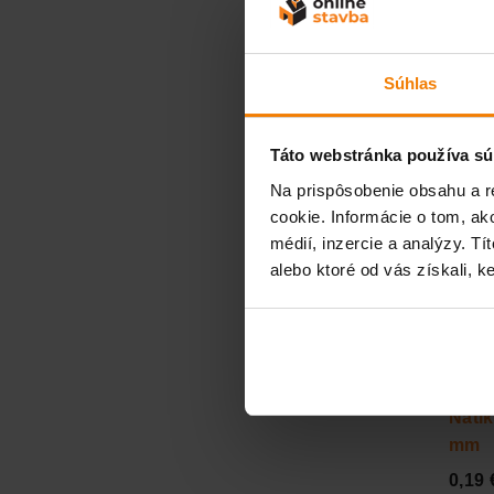
0,13 
Súhlas
Táto webstránka používa sú
Natĺ
Na prispôsobenie obsahu a r
mm
cookie. Informácie o tom, ak
médií, inzercie a analýzy. Tí
0,15 
alebo ktoré od vás získali, ke
Natĺ
mm
0,19 