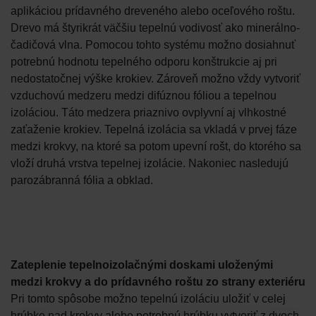
aplikáciou prídavného dreveného alebo oceľového roštu.
Drevo má štyrikrát väčšiu tepelnú vodivosť ako minerálno-
čadičová vlna. Pomocou tohto systému možno dosiahnuť
potrebnú hodnotu tepelného odporu konštrukcie aj pri
nedostatočnej výške krokiev. Zároveň možno vždy vytvoriť
vzduchovú medzeru medzi difúznou fóliou a tepelnou
izoláciou. Táto medzera priaznivo ovplyvní aj vlhkostné
zaťaženie krokiev. Tepelná izolácia sa vkladá v prvej fáze
medzi krokvy, na ktoré sa potom upevní rošt, do ktorého sa
vloží druhá vrstva tepelnej izolácie. Nakoniec nasledujú
parozábranná fólia a obklad.
Zateplenie tepelnoizolačnými doskami uloženými
medzi krokvy a do prídavného roštu zo strany exteriéru
Pri tomto spôsobe možno tepelnú izoláciu uložiť v celej
hrúbke nad krokvy alebo potrebnú hrúbku vytvoriť z dvoch