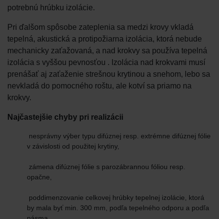
potrebnú hrúbku izolácie.
Pri ďalšom spôsobe zateplenia sa medzi krovy vkladá
tepelná, akustická a protipožiarna izolácia, ktorá nebude
mechanicky zaťažovaná, a nad krokvy sa používa tepelná
izolácia s vyššou pevnosťou . Izolácia nad krokvami musí
prenášať aj zaťaženie strešnou krytinou a snehom, lebo sa
nevkladá do pomocného roštu, ale kotví sa priamo na
krokvy.
Najčastejšie chyby pri realizácii
nesprávny výber typu difúznej resp. extrémne difúznej fólie
v závislosti od použitej krytiny,
zámena difúznej fólie s parozábrannou fóliou resp.
opačne,
poddimenzovanie celkovej hrúbky tepelnej izolácie, ktorá
by mala byť min. 300 mm, podľa tepelného odporu a podľa
pásma