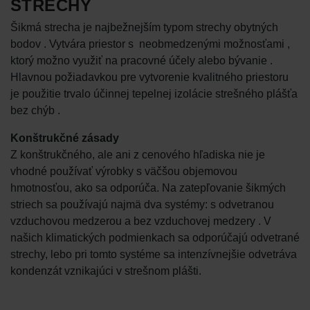
STRECHY
Šikmá strecha je najbežnejším typom strechy obytných
bodov . Vytvára priestor s neobmedzenými možnosťami ,
ktorý možno využiť na pracovné účely alebo bývanie .
Hlavnou požiadavkou pre vytvorenie kvalitného priestoru
je použitie trvalo účinnej tepelnej izolácie strešného plášťa
bez chýb .
Konštrukčné zásady
Z konštrukčného, ale ani z cenového hľadiska nie je
vhodné používať výrobky s väčšou objemovou
hmotnosťou, ako sa odporúča. Na zatepľovanie šikmých
striech sa používajú najmä dva systémy: s odvetranou
vzduchovou medzerou a bez vzduchovej medzery . V
našich klimatických podmienkach sa odporúčajú odvetrané
strechy, lebo pri tomto systéme sa intenzívnejšie odvetráva
kondenzát vznikajúci v strešnom plášti.