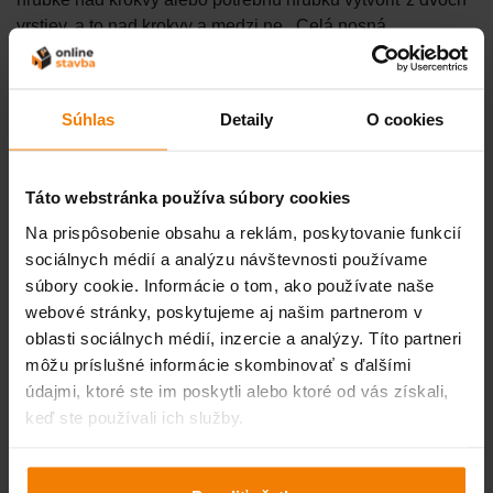
vrstiev, a to nad krokvy a medzi ne
.
Celá nosná
konštrukcia krovu však pri oboch spôsoboch leží
minimálne pod časťou tepelnej izolácie, a preto nevznikajú
tepelné straty cez drevenú konštrukciu a nezmenšuje sa
Súhlas
Detaily
O cookies
ani vnútorný priestor podkrovia. Ďalšími výhodami sú
lepšia zvuková izolácia, ochrana nosnej konštrukcie
strechy pred poveternostnými vplyvmi (nosná konštrukcia
Táto webstránka používa súbory cookies
krovu je celá v interiéri – pri konštantnej teplote a vlhkosti)
Na prispôsobenie obsahu a reklám, poskytovanie funkcií
a ochrana pred požiarom.
sociálnych médií a analýzu návštevnosti používame
Podkladovú vrstvu pod tepelnou izoláciou tvorí drevené
súbory cookie. Informácie o tom, ako používate naše
debnenie s minimálnou hrúbkou 60 mm, resp. výška
webové stránky, poskytujeme aj našim partnerom v
hranolov závisí od hrúbky izolácie. Do prídavnej
oblasti sociálnych médií, inzercie a analýzy. Títo partneri
konštrukcie vkladáme tepelnú izoláciu a na ňu sa pod
môžu príslušné informácie skombinovať s ďalšími
kontralatovanie položí vysokodifúzna fólia – membrána.
údajmi, ktoré ste im poskytli alebo ktoré od vás získali,
Fólia zabraňuje zatečeniu vody do tepelnej izolácie a
keď ste používali ich služby.
umožňuje prestup prípadnej vlhkosti z tepelnej izolácie do
prevetrávanej medzery pod krytinou. V prípade pretrhnutia
tejto vrstvy je nevyhnutné otvor ihneď zatepliť vhodnou