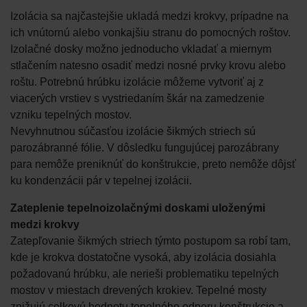
Izolácia sa najčastejšie ukladá medzi krokvy, prípadne na
ich vnútornú alebo vonkajšiu stranu do pomocných roštov.
Izolačné dosky možno jednoducho vkladať a miernym
stlačením natesno osadiť medzi nosné prvky krovu alebo
roštu. Potrebnú hrúbku izolácie môžeme vytvoriť aj z
viacerých vrstiev s vystriedaním škár na zamedzenie
vzniku tepelných mostov.
Nevyhnutnou súčasťou izolácie šikmých striech sú
parozábranné fólie. V dôsledku fungujúcej parozábrany
para nemôže preniknúť do konštrukcie, preto nemôže dôjsť
ku kondenzácii pár v tepelnej izolácii.
Zateplenie tepelnoizolačnými doskami uloženými
medzi krokvy
Zatepľovanie šikmých striech týmto postupom sa robí tam,
kde je krokva dostatočne vysoká, aby izolácia dosiahla
požadovanú hrúbku, ale nerieši problematiku tepelných
mostov v miestach drevených krokiev. Tepelné mosty
znižujú celkovú hodnotu tepelného odporu konštrukcie a