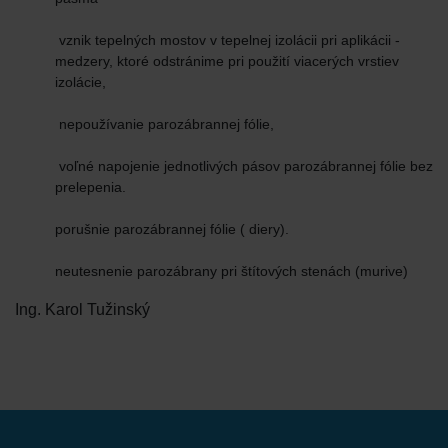
vznik tepelných mostov v tepelnej izolácii pri aplikácii -
medzery, ktoré odstránime pri použití viacerých vrstiev
izolácie,
nepoužívanie parozábrannej fólie,
voľné napojenie jednotlivých pásov parozábrannej fólie bez
prelepenia.
porušnie parozábrannej fólie ( diery).
neutesnenie parozábrany pri štítových stenách (murive)
Ing. Karol Tužinský