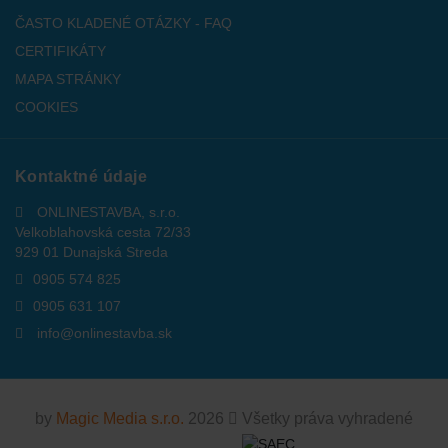
ČASTO KLADENÉ OTÁZKY - FAQ
CERTIFIKÁTY
MAPA STRÁNKY
COOKIES
Kontaktné údaje
ONLINESTAVBA, s.r.o.
Velkoblahovská cesta 72/33
929 01 Dunajská Streda
0905 574 825
0905 631 107
info@onlinestavba.sk
by
Magic Media s.r.o.
2026
Všetky práva vyhradené