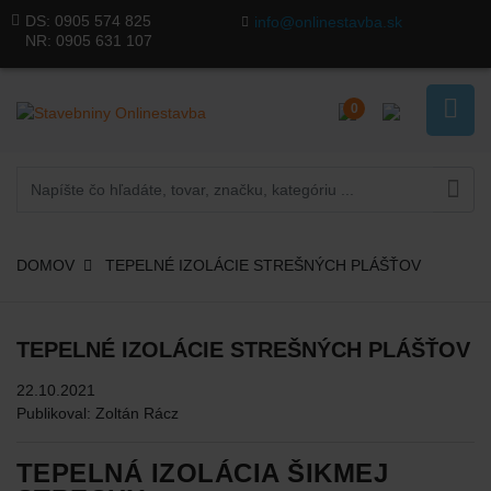
DS:
0905 574 825
info@onlinestavba.sk
NR:
0905 631 107
0
DOMOV
TEPELNÉ IZOLÁCIE STREŠNÝCH PLÁŠŤOV
TEPELNÉ IZOLÁCIE STREŠNÝCH PLÁŠŤOV
22.10.2021
Publikoval: Zoltán Rácz
TEPELNÁ IZOLÁCIA ŠIKMEJ