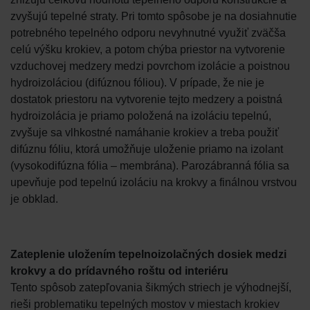
zvyšujú tepelné straty. Pri tomto spôsobe je na dosiahnutie
potrebného tepelného odporu nevyhnutné využiť zväčša
celú výšku krokiev, a potom chýba priestor na vytvorenie
vzduchovej medzery medzi povrchom izolácie a poistnou
hydroizoláciou (difúznou fóliou). V prípade, že nie je
dostatok priestoru na vytvorenie tejto medzery a poistná
hydroizolácia je priamo položená na izoláciu tepelnú,
zvyšuje sa vlhkostné namáhanie krokiev a treba použiť
difúznu fóliu, ktorá umožňuje uloženie priamo na izolant
(vysokodifúzna fólia – membrána). Parozábranná fólia sa
upevňuje pod tepelnú izoláciu na krokvy a finálnou vrstvou
je obklad.
Zateplenie uložením tepelnoizolačných dosiek medzi
krokvy a do prídavného roštu od interiéru
Tento spôsob zatepľovania šikmých striech je výhodnejší,
rieši problematiku tepelných mostov v miestach krokiev