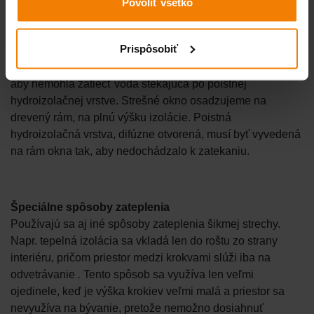
Povoliť všetko
lepiacou páskou.
Prestup strechou (komín, strešné okno, ventilácia) musí byť
Prispôsobiť
dôkladne utesnený v úrovni parozábrany lepiacou páskou
a v mieste difúznej vrstvy musí byť detail zhotovený tak,
aby nemohla zatiecť voda stekajúca po poistnej
hydroizolačnej vrstve. Strešné okno osadzujeme na
drevený rám, na plnú výšku izolácie. Poistná
hydroizolačná vrstva, difúzne otvorená, musí byť vyvedená
na rám okna tak, aby nedochádzalo k zatekaniu.
Špeciálne spôsoby zateplenia
Používajú sa aj iné spôsoby zateplenia šikmej strechy.
Napr. tepelná izolácia sa vkladá len do roštu zo strany
interiéru, pričom priestor medzi krokvami slúži iba na
odvetrávanie
.
Tento spôsob sa využíva len veľmi
ojedinele, keď je výška krokiev veľmi malá a priestor sa
nevyužíva na bývanie, pretože nemožno dosiahnuť