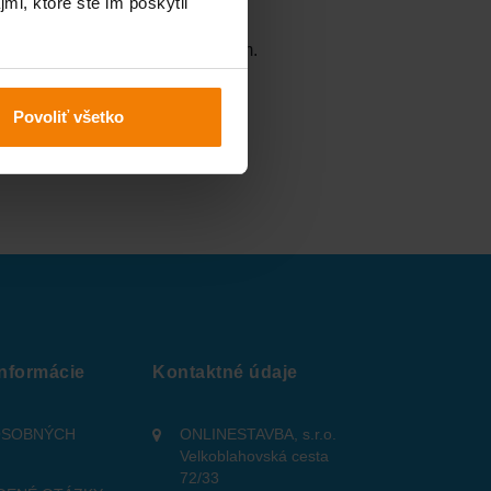
mi, ktoré ste im poskytli
kupu.
tvrdíte cenu a súhlas s nákupom.
Povoliť všetko
informácie
Kontaktné údaje
OSOBNÝCH
ONLINESTAVBA, s.r.o.
Velkoblahovská cesta
72/33