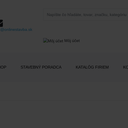
o@onlinestavba.sk
Môj účet
HOP
STAVEBNÝ PORADCA
KATALÓG FIRIEM
K