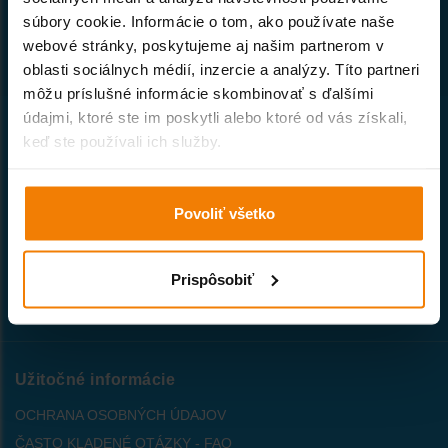
súbory cookie. Informácie o tom, ako používate naše
Naša spoločnosť patrí k prvým
webové stránky, poskytujeme aj našim partnerom v
priekopníkom internetového obchodu
so stavebným materiálom na Slovensku.
oblasti sociálnych médií, inzercie a analýzy. Títo partneri
môžu príslušné informácie skombinovať s ďalšími
údajmi, ktoré ste im poskytli alebo ktoré od vás získali,
Všetko o nákupe
keď ste používali ich služby.
VŠEOBECNÉ OBCHODNÉ PODMIENKY
PREPRAVNÝ PORIADOK
Povoliť všetko
AKO NAKUPOVAŤ
INDIVIDUÁLNA CENA
Prispôsobiť
ZÁRUČNÉ PODMIENKY
PREČO U NÁS NAKUPOVAŤ ?
Užitočné informácie
OCHRANA OSOBNÝCH ÚDAJOV
ČASTO KLADENÉ OTÁZKY - FAQ