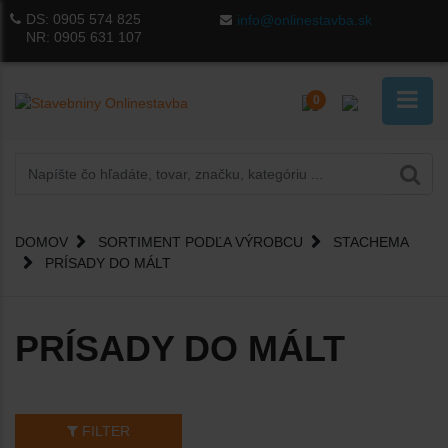
DS:
0905 574 825
info@onlinestavba.sk
NR:
0905 631 107
0
DOMOV
SORTIMENT PODĽA VÝROBCU
STACHEMA
PRÍSADY DO MÁLT
PRÍSADY DO MÁLT
FILTER