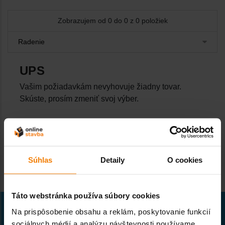
Zobrazujem od 0 do 0 z 0 položiek
UPS
Vašim požiadavkám nevyhovuje žiadny tovar.
Skúste, prosím zmeniť svoj výber.
Súhlas
Detaily
O cookies
Táto webstránka používa súbory cookies
Na prispôsobenie obsahu a reklám, poskytovanie funkcií
sociálnych médií a analýzu návštevnosti používame