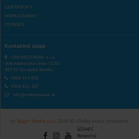
CERTIFIKÁTY
MAPA STRÁNKY
COOKIES
Kontaktné údaje
ONLINESTAVBA, s.r.o.
Velkoblahovská cesta 72/33
929 01 Dunajská Streda
0905 574 825
0905 631 107
info@onlinestavba.sk
by
Magic Media s.r.o.
2026
Všetky práva vyhradené