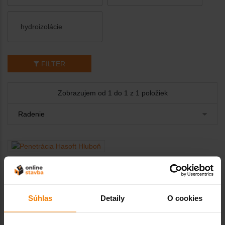
hydroizolácie
FILTER
Zobrazujem od 1 do 1 z 1 položiek
Penetrácia Hasoft
Hluboň
od 2,40 € s DPH / ks
Súhlas
Detaily
O cookies