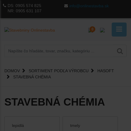
DS:
0905 574 825
info@onlinestavba.sk
NR:
0905 631 107
0
DOMOV
SORTIMENT PODĽA VÝROBCU
HASOFT
STAVEBNÁ CHÉMIA
STAVEBNÁ CHÉMIA
lepidlá
tmely