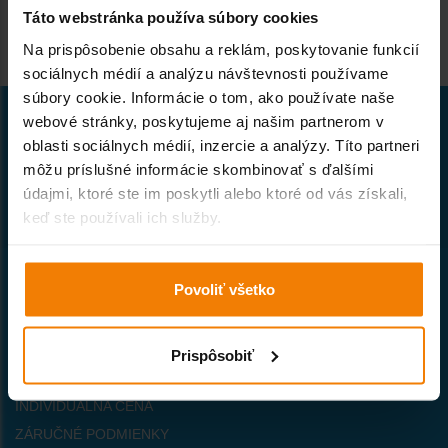
Táto webstránka používa súbory cookies
Na prispôsobenie obsahu a reklám, poskytovanie funkcií
sociálnych médií a analýzu návštevnosti používame
súbory cookie. Informácie o tom, ako používate naše
webové stránky, poskytujeme aj našim partnerom v
oblasti sociálnych médií, inzercie a analýzy. Títo partneri
môžu príslušné informácie skombinovať s ďalšími
Naša spoločnosť patrí k prvým
údajmi, ktoré ste im poskytli alebo ktoré od vás získali,
priekopníkom internetového obchodu
keď ste používali ich služby.
so stavebným materiálom na Slovensku.
Všetko o nákupe
Povoliť všetko
VŠEOBECNÉ OBCHODNÉ PODMIENKY
PREPRAVNÝ PORIADOK
Prispôsobiť
AKO NAKUPOVAŤ
INDIVIDUÁLNA CENA
ZÁRUČNÉ PODMIENKY