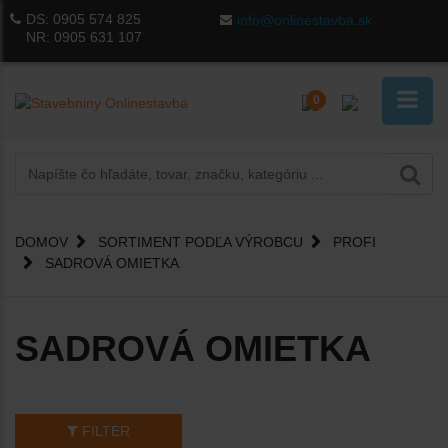
DS:
0905 574 825
info@onlinestavba.sk
NR:
0905 631 107
0
DOMOV
SORTIMENT PODĽA VÝROBCU
PROFI
SADROVÁ OMIETKA
SADROVÁ OMIETKA
FILTER