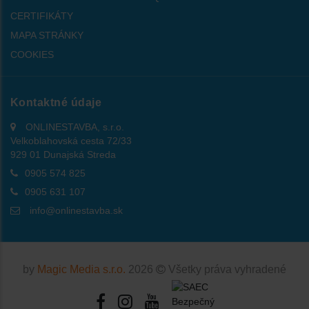
CERTIFIKÁTY
MAPA STRÁNKY
COOKIES
Kontaktné údaje
ONLINESTAVBA, s.r.o.
Velkoblahovská cesta 72/33
929 01 Dunajská Streda
0905 574 825
0905 631 107
info@onlinestavba.sk
by
Magic Media s.r.o.
2026
Všetky práva vyhradené