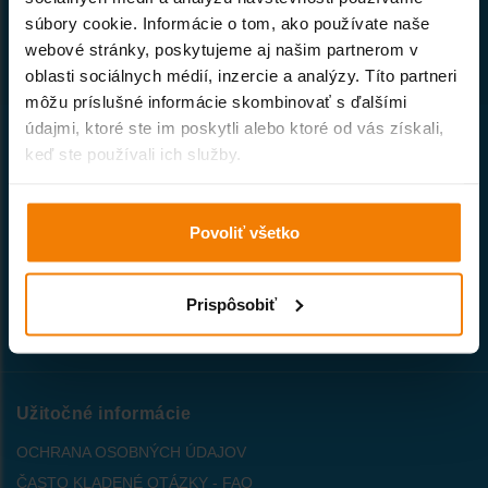
súbory cookie. Informácie o tom, ako používate naše
Naša spoločnosť patrí k prvým
webové stránky, poskytujeme aj našim partnerom v
priekopníkom internetového obchodu
so stavebným materiálom na Slovensku.
oblasti sociálnych médií, inzercie a analýzy. Títo partneri
môžu príslušné informácie skombinovať s ďalšími
údajmi, ktoré ste im poskytli alebo ktoré od vás získali,
Všetko o nákupe
keď ste používali ich služby.
VŠEOBECNÉ OBCHODNÉ PODMIENKY
PREPRAVNÝ PORIADOK
Povoliť všetko
AKO NAKUPOVAŤ
INDIVIDUÁLNA CENA
Prispôsobiť
ZÁRUČNÉ PODMIENKY
PREČO U NÁS NAKUPOVAŤ ?
Užitočné informácie
OCHRANA OSOBNÝCH ÚDAJOV
ČASTO KLADENÉ OTÁZKY - FAQ