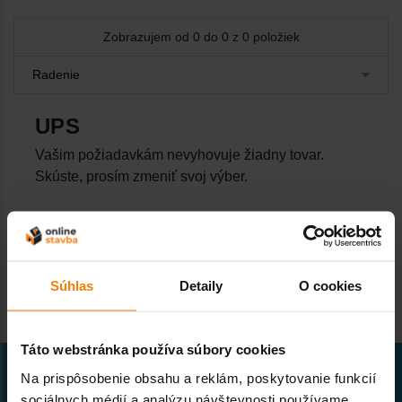
Zobrazujem od 0 do 0 z 0 položiek
UPS
Vašim požiadavkám nevyhovuje žiadny tovar.
Skúste, prosím zmeniť svoj výber.
Súhlas
Detaily
O cookies
Táto webstránka používa súbory cookies
Na prispôsobenie obsahu a reklám, poskytovanie funkcií
sociálnych médií a analýzu návštevnosti používame