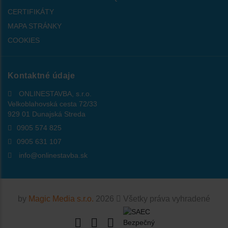
CERTIFIKÁTY
MAPA STRÁNKY
COOKIES
Kontaktné údaje
ONLINESTAVBA, s.r.o.
Velkoblahovská cesta 72/33
929 01 Dunajská Streda
0905 574 825
0905 631 107
info@onlinestavba.sk
by
Magic Media s.r.o.
2026
Všetky práva vyhradené