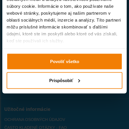
súbory cookie. Informácie o tom, ako používate naše
Naša spoločnosť patrí k prvým
webové stránky, poskytujeme aj našim partnerom v
priekopníkom internetového obchodu
so stavebným materiálom na Slovensku.
oblasti sociálnych médií, inzercie a analýzy. Títo partneri
môžu príslušné informácie skombinovať s ďalšími
údajmi, ktoré ste im poskytli alebo ktoré od vás získali,
Všetko o nákupe
keď ste používali ich služby.
VŠEOBECNÉ OBCHODNÉ PODMIENKY
PREPRAVNÝ PORIADOK
Povoliť všetko
AKO NAKUPOVAŤ
INDIVIDUÁLNA CENA
Prispôsobiť
ZÁRUČNÉ PODMIENKY
PREČO U NÁS NAKUPOVAŤ ?
Užitočné informácie
OCHRANA OSOBNÝCH ÚDAJOV
ČASTO KLADENÉ OTÁZKY - FAQ