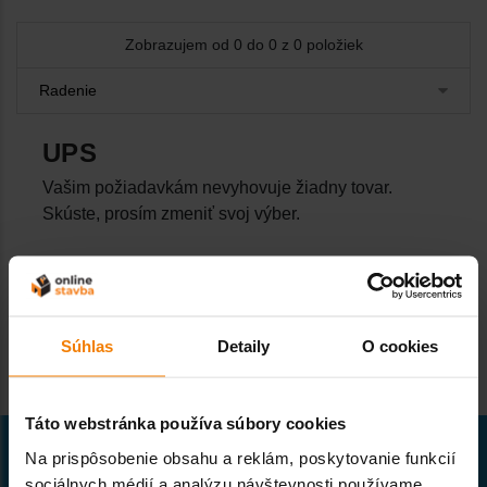
Zobrazujem od 0 do 0 z 0 položiek
UPS
Vašim požiadavkám nevyhovuje žiadny tovar.
Skúste, prosím zmeniť svoj výber.
Súhlas
Detaily
O cookies
Táto webstránka používa súbory cookies
Na prispôsobenie obsahu a reklám, poskytovanie funkcií
sociálnych médií a analýzu návštevnosti používame