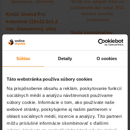
Kotúč Strend Pro
Industrial 115x22.2x1.2
mm, diamantový, ultra
Sada vyrezávačov
tenký
Strend Pro Premium, 6-
11,37 € s DPH / ks
8-10-20-35-50-68 mm,
adaptér, fréza na
Súhlas
Detaily
O cookies
zväčšovanie dier,
kotúč, M14, diamant,
korunky, professional
Táto webstránka používa súbory cookies
147,60 € s DPH / ks
Na prispôsobenie obsahu a reklám, poskytovanie funkcií
sociálnych médií a analýzu návštevnosti používame
súbory cookie. Informácie o tom, ako používate naše
webové stránky, poskytujeme aj našim partnerom v
oblasti sociálnych médií, inzercie a analýzy. Títo partneri
môžu príslušné informácie skombinovať s ďalšími
údajmi, ktoré ste im poskytli alebo ktoré od vás získali,
Sada vyrezávačov