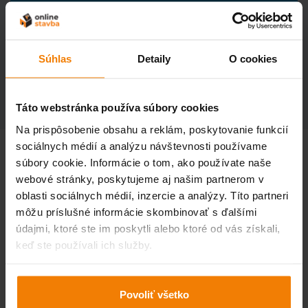
POPIS PRODUKTU
TECHNICKÉ ÚDAJE
Súhlas
Detaily
O cookies
ÚDAJE O DOPRAVE A BALENÍ
Táto webstránka používa súbory cookies
Na prispôsobenie obsahu a reklám, poskytovanie funkcií
sociálnych médií a analýzu návštevnosti používame
Tepelnoizolačný systém
PCI ZA
súbory cookie. Informácie o tom, ako používate naše
Skladba systému v "Technické údaje"
webové stránky, poskytujeme aj našim partnerom v
Tepelnoizolačný systém
PCI ZA
je efektívny
oblasti sociálnych médií, inzercie a analýzy. Títo partneri
tepelnoizolačný systém pre bežné použitie, ktorého
môžu príslušné informácie skombinovať s ďalšími
súčasťou je akrylátová omietka zrnitosti 1,5mm hladená s
údajmi, ktoré ste im poskytli alebo ktoré od vás získali,
vystužujúcimi sklenenými vláknami. Predstavuje
keď ste používali ich služby.
optimálny pomer ceny a kvality a umožňuje široké
uplatnenie najmä v oblasti zateplenia (napr. rodinných
domov, obnova bytových domov a pod., kde je potrebné
Povoliť všetko