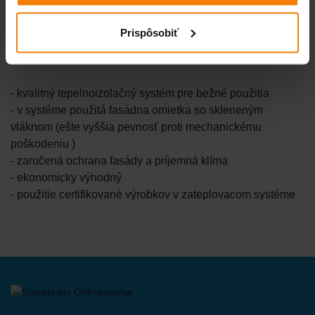
lacnejšie ekonomické riešenie )
Prispôsobiť
Prečo si vybrať tento tepelnoizolačný systém:
- kvalitný tepelnoizolačný systém pre bežné použitia
- v systéme použitá fasádna omietka so skleneným
vláknom (ešte vyššia pevnosť proti mechanickému
poškodeniu )
- zaručená ochrana fasády a príjemná klíma
- ekonomicky výhodný
- použitie certifikované výrobkov v zateplovacom systéme