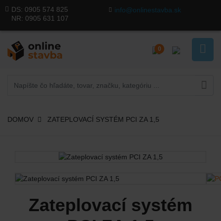
DS:
0905 574 825
info@onlinestavba.sk
NR:
0905 631 107
0
DOMOV
ZATEPLOVACÍ SYSTÉM PCI ZA 1,5
Zateplovací systém