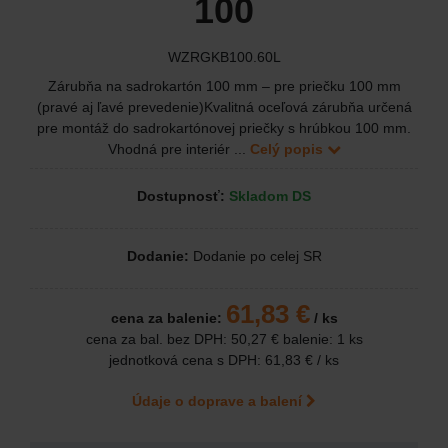
100
WZRGKB100.60L
Zárubňa na sadrokartón 100 mm – pre priečku 100 mm
(pravé aj ľavé prevedenie)Kvalitná oceľová zárubňa určená
pre montáž do sadrokartónovej priečky s hrúbkou 100 mm.
Vhodná pre interiér ...
Celý popis
Dostupnosť:
Skladom DS
Dodanie:
Dodanie po celej SR
61,83 €
cena za balenie:
/ ks
cena za bal. bez DPH:
50,27 €
balenie: 1 ks
jednotková cena s DPH:
61,83 €
/ ks
Údaje o doprave a balení