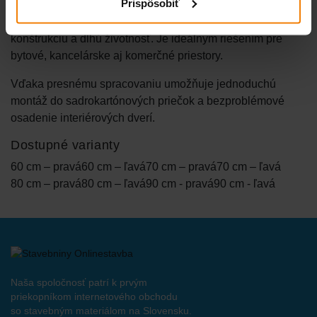
Prispôsobiť
odolného oceľového plechu, zabezpečuje pevnú
konštrukciu a dlhú životnosť. Je ideálnym riešením pre
bytové, kancelárske aj komerčné priestory.
Vďaka presnému spracovaniu umožňuje jednoduchú
montáž do sadrokartónových priečok a bezproblémové
osadenie interiérových dverí.
Dostupné varianty
60 cm – pravá
60 cm – ľavá
70 cm – pravá
70 cm – ľavá
80 cm – pravá
80 cm – ľavá
90 cm - pravá
90 cm - ľavá
Naša spoločnosť patrí k prvým
priekopníkom internetového obchodu
so stavebným materiálom na Slovensku.