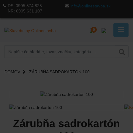
DS:
0905 574 825
info@onlinestavba.sk
NR:
0905 631 107
0
DOMOV
ZÁRUBŇA SADROKARTÓN 100
Zárubňa sadrokartón