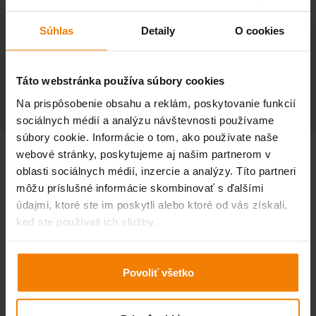
POPIS PRODUKTU
Súhlas
Detaily
O cookies
TECHNICKÉ ÚDAJE
Táto webstránka používa súbory cookies
ÚDAJE O DOPRAVE A BALENÍ
Na prispôsobenie obsahu a reklám, poskytovanie funkcií
sociálnych médií a analýzu návštevnosti používame
súbory cookie. Informácie o tom, ako používate naše
webové stránky, poskytujeme aj našim partnerom v
Zárubňa na sadrokartón 100 mm – pre priečku 100 mm
oblasti sociálnych médií, inzercie a analýzy. Títo partneri
(pravé aj ľavé prevedenie)
môžu príslušné informácie skombinovať s ďalšími
údajmi, ktoré ste im poskytli alebo ktoré od vás získali,
Kvalitná oceľová zárubňa určená pre montáž do
keď ste používali ich služby.
sadrokartónovej priečky s hrúbkou
100 mm
. Vhodná pre
interiérové dvere v rozmeroch
Povoliť všetko
60 cm, 70 cm, 80 cm a 90 cm
, pričom je dostupná v
pravom aj ľavom prevedení
. Zárubňa je vyrobená z