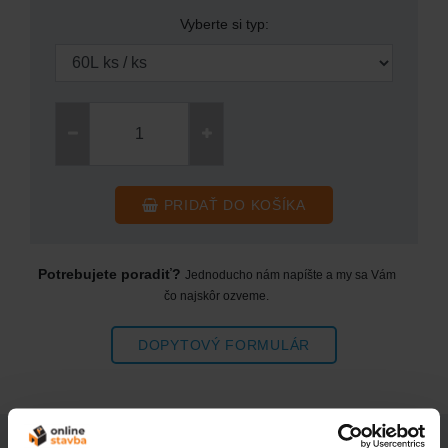
PRIDAŤ DO KOŠÍKA
Potrebujete poradiť?
Jednoducho nám napíšte a my sa Vám
čo najskôr ozveme.
DOPYTOVÝ FORMULÁR