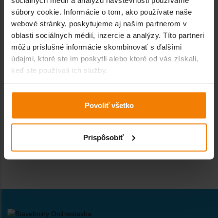
Pištoľ PROFI plná
súbory cookie. Informácie o tom, ako používate naše
webové stránky, poskytujeme aj našim partnerom v
oblasti sociálnych médií, inzercie a analýzy. Títo partneri
14,76 € s DPH / ks
môžu príslušné informácie skombinovať s ďalšími
údajmi, ktoré ste im poskytli alebo ktoré od vás získali,
keď ste používali ich služby.
Pištol ALU 310 ml
Povoliť všetko
12,30 € s DPH / ks
Prispôsobiť