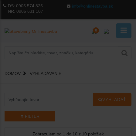
DS:
0905 574 825
info@onlinestavba.sk
NR:
0905 631 107
0
DOMOV
VYHLADÁVANIE
VYHĽADAŤ
FILTER
Zobrazujem od 1 do 10 z 10 položiek