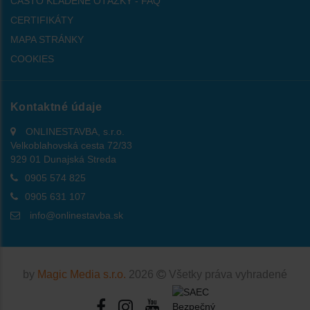
ČASTO KLADENÉ OTÁZKY - FAQ
CERTIFIKÁTY
MAPA STRÁNKY
COOKIES
Kontaktné údaje
ONLINESTAVBA, s.r.o.
Velkoblahovská cesta 72/33
929 01 Dunajská Streda
0905 574 825
0905 631 107
info@onlinestavba.sk
by
Magic Media s.r.o.
2026
Všetky práva vyhradené