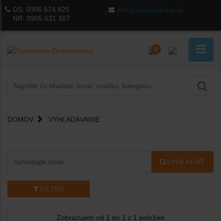
DS:
0905 574 825
info@onlinestavba.sk
NR:
0905 631 107
0
DOMOV
VYHLADÁVANIE
VYHĽADAŤ
FILTER
Zobrazujem od 1 do 1 z 1 položiek