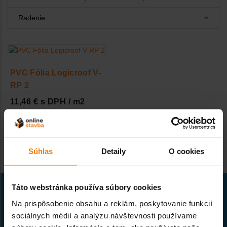
PVC Fólia Logicroof V-
RP 2
11,46 € s DPH / m2
Súhlas
Detaily
O cookies
Táto webstránka používa súbory cookies
Na prispôsobenie obsahu a reklám, poskytovanie funkcií
sociálnych médií a analýzu návštevnosti používame
Naša spoločnosť patrí k prvým