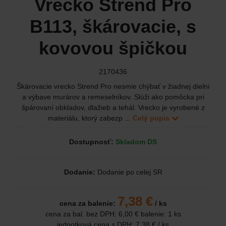
Vrecko Strend Pro
B113, škárovacie, s
kovovou špičkou
2170436
Škárovacie vrecko Strend Pro nesmie chýbať v žiadnej dielni
a výbave murárov a remeselníkov. Slúži ako pomôcka pri
špárovaní obkladov, dlažieb a tehál. Vrecko je vyrobené z
materiálu, ktorý zabezp ...
Celý popis
Dostupnosť:
Skladom DS
Dodanie:
Dodanie po celej SR
7,38 €
cena za balenie:
/ ks
cena za bal. bez DPH:
6,00 €
balenie: 1 ks
jednotková cena s DPH:
7,38 €
/ ks