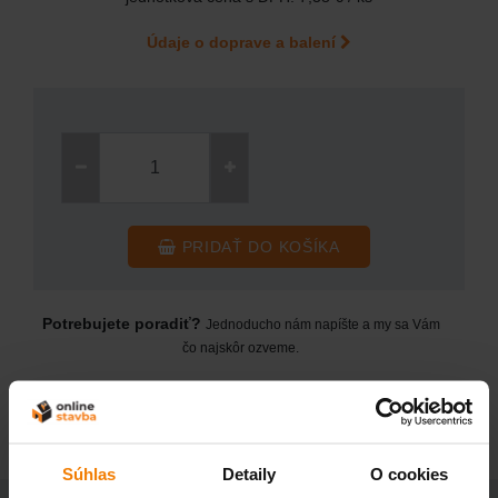
Údaje o doprave a balení
PRIDAŤ DO KOŠÍKA
Potrebujete poradiť?
Jednoducho nám napíšte a my sa Vám
čo najskôr ozveme.
DOPYTOVÝ FORMULÁR
Súhlas
Detaily
O cookies