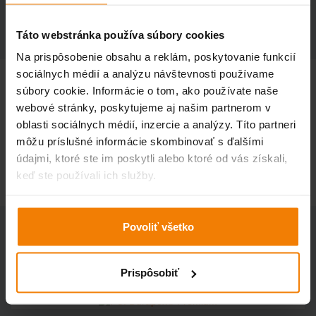
POPIS PRODUKTU
Táto webstránka používa súbory cookies
Na prispôsobenie obsahu a reklám, poskytovanie funkcií
sociálnych médií a analýzu návštevnosti používame
súbory cookie. Informácie o tom, ako používate naše
Škárovacie vrecko Strend Pro nesmie chýbať v žiadnej
webové stránky, poskytujeme aj našim partnerom v
dielni a výbave murárov a remeselníkov. Slúži ako
oblasti sociálnych médií, inzercie a analýzy. Títo partneri
pomôcka pri špárovaní obkladov, dlažieb a tehál. Vrecko je
môžu príslušné informácie skombinovať s ďalšími
vyrobené z materiálu, ktorý zabezpečí, že sa počas
údajmi, ktoré ste im poskytli alebo ktoré od vás získali,
aplikácie neroztrhne a je ľahko umývateľné.
keď ste používali ich služby.
Povoliť všetko
Podobné
produkty
Prispôsobiť