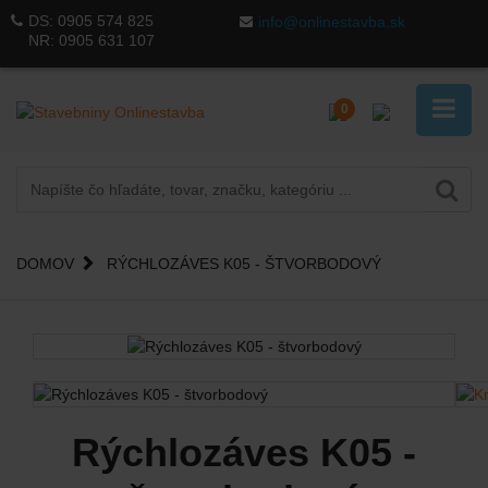
DS:
0905 574 825
info@onlinestavba.sk
NR:
0905 631 107
0
DOMOV
RÝCHLOZÁVES K05 - ŠTVORBODOVÝ
Rýchlozáves K05 -