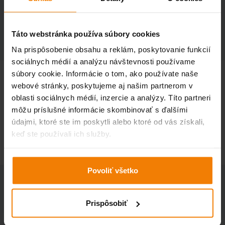
TECHNICKÉ ÚDAJE
Táto webstránka používa súbory cookies
ÚDAJE O DOPRAVE A BALENÍ
Na prispôsobenie obsahu a reklám, poskytovanie funkcií
sociálnych médií a analýzu návštevnosti používame
súbory cookie. Informácie o tom, ako používate naše
Perový rýchlozáves K05 štvorbodový slúži na pevné a
webové stránky, poskytujeme aj našim partnerom v
stabilné zavesenie CD profilov pri montáži
oblasti sociálnych médií, inzercie a analýzy. Títo partneri
sadrokartónových podhľadov. Štvorbodové uchytenie
môžu príslušné informácie skombinovať s ďalšími
zvyšuje stabilitu konštrukcie a umožňuje rýchle a presné
údajmi, ktoré ste im poskytli alebo ktoré od vás získali,
nastavenie výšky.
keď ste používali ich služby.
Povoliť všetko
Podobné
produkty
Prispôsobiť