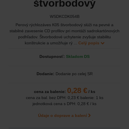
štvorbodový
WSDKCDK054B
Perový rýchlozáves K05 štvorbodový slúži na pevné a
stabilné zavesenie CD profilov pri montáži sadrokartónových
podhľadov. Štvorbodové uchytenie zvyšuje stabilitu
konštrukcie a umožňuje rý ...
Celý popis
Dostupnosť:
Skladom DS
Dodanie:
Dodanie po celej SR
0,28 €
cena za balenie:
/ ks
cena za bal. bez DPH:
0,23 €
balenie: 1 ks
jednotková cena s DPH:
0,28 €
/ ks
Údaje o doprave a balení