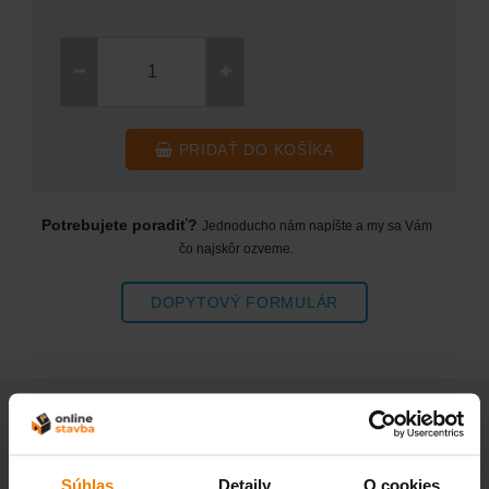
PRIDAŤ DO KOŠÍKA
Potrebujete poradiť?
Jednoducho nám napíšte a my sa Vám
čo najskôr ozveme.
DOPYTOVÝ FORMULÁR
POPIS PRODUKTU
Súhlas
Detaily
O cookies