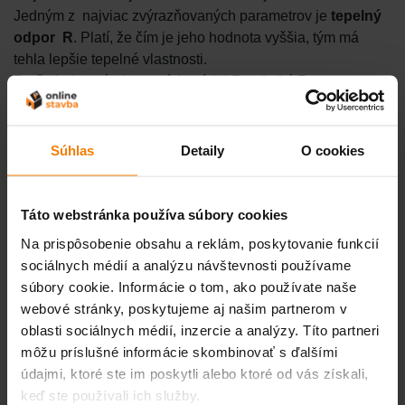
Jedným z najviac zvýrazňovaných parametrov je
tepelný
odpor R
. Platí, že čím je jeho hodnota vyššia, tým má
tehla lepšie tepelné vlastnosti.
Prečo jeden výrobca uvádza údaj R a druhý
R
.
u
-R
je tepelný odpor konštrukcie pri jej bežnej relatívnej
vlhkosti .
-R
je tepelný odpor pri nulovej relatívnej vlhkosti.
Súhlas
Detaily
O cookies
u
Nulová vlhkosť na stavbe neexistuje a napríklad už 1%
vlhkosti muriva zhoršuje reálne tepelné vlastnosti tehly
o 16%.
Táto webstránka používa súbory cookies
Zaujímavé je, že tento údaj nájdete hlavne v katalógoch
Na prispôsobenie obsahu a reklám, poskytovanie funkcií
českých výrobcov. Ktovie prečo ?
sociálnych médií a analýzu návštevnosti používame
súbory cookie. Informácie o tom, ako používate naše
V našom obchode ponúkame predaj tehly cez partnerské
webové stránky, poskytujeme aj našim partnerom v
predajne. Uprednostňujeme slovenských výrobcov, hlavne
oblasti sociálnych médií, inzercie a analýzy. Títo partneri
z dvôvodov kvality, spolahlivého servisu a poskytovaných
môžu príslušné informácie skombinovať s ďalšími
záruk pre zákazníka.
údajmi, ktoré ste im poskytli alebo ktoré od vás získali,
keď ste používali ich služby.