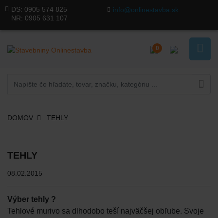
DS:
0905 574 825
info@onlinestavba.sk
NR:
0905 631 107
0
DOMOV
TEHLY
TEHLY
08.02.2015
Výber tehly ?
Tehlové murivo sa dlhodobo teší najväčšej obľube. Svoje