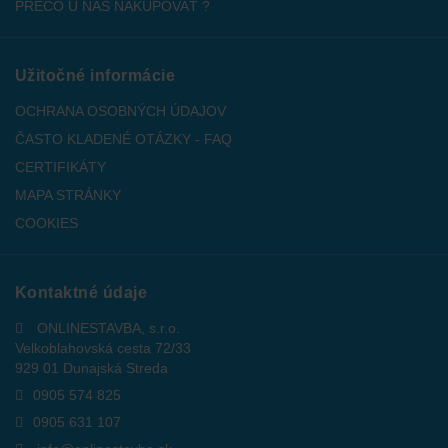
PREČO U NÁS NAKUPOVAŤ ?
Užitočné informácie
OCHRANA OSOBNÝCH ÚDAJOV
ČASTO KLADENÉ OTÁZKY - FAQ
CERTIFIKÁTY
MAPA STRÁNKY
COOKIES
Kontaktné údaje
ONLINESTAVBA, s.r.o.
Velkoblahovská cesta 72/33
929 01 Dunajská Streda
0905 574 825
0905 631 107