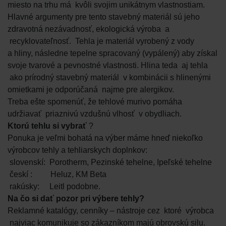
miesto na trhu má kvôli svojim unikátnym vlastnostiam.
Hlavné argumenty pre tento stavebný materiál sú jeho
zdravotná nezávadnosť, ekologická výroba a
recyklovateľnosť. Tehla je materiál vyrobený z vody
a hliny, následne tepelne spracovaný (vypálený) aby získal
svoje tvarové a pevnostné vlastnosti. Hlina teda aj tehla
ako prírodný stavebný materiál v kombinácii s hlinenými
omietkami je odporúčaná najme pre alergikov.
Treba ešte spomenúť, že tehlové murivo pomáha
udržiavať priaznivú vzdušnú vlhosť v obydliach.
Ktorú tehlu si vybrať
?
Ponuka je veľmi bohatá na výber máme hneď niekoľko
výrobcov tehly a tehliarskych doplnkov:
slovenskí: Porotherm, Pezinské tehelne, Ipeľské tehelne
českí : Heluz, KM Beta
rakúsky: Leitl podobne.
Na čo si dať pozor pri výbere tehly?
Reklamné katalógy, cenníky – nástroje cez ktoré výrobca
najviac komunikuje so zákazníkom majú obrovskú silu.