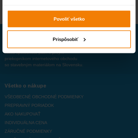
Povoliť všetko
Prispôsobiť
Naša spoločnosť patrí k prvým
priekopníkom internetového obchodu
so stavebným materiálom na Slovensku.
Všetko o nákupe
VŠEOBECNÉ OBCHODNÉ PODMIENKY
PREPRAVNÝ PORIADOK
AKO NAKUPOVAŤ
INDIVIDUÁLNA CENA
ZÁRUČNÉ PODMIENKY