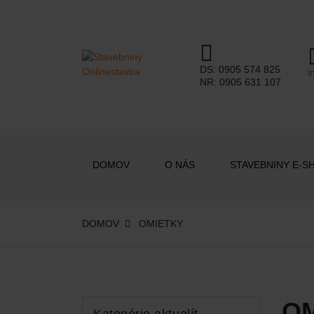
DS:
0905 574 825
i
NR:
0905 631 107
DOMOV
O NÁS
STAVEBNINY E-S
DOMOV
OMIETKY
O
Kategórie aktualít