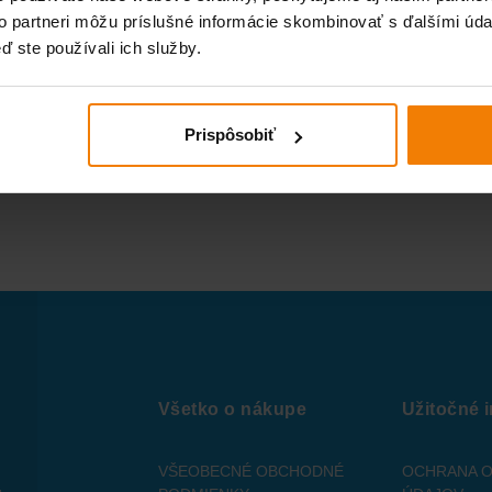
to partneri môžu príslušné informácie skombinovať s ďalšími údaj
ď ste používali ich služby.
Prispôsobiť
Všetko o nákupe
Užitočné 
VŠEOBECNÉ OBCHODNÉ
OCHRANA 