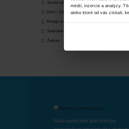
Suchá výstavba
médií, inzercie a analýzy. Tí
Dom / Záhrada
alebo ktoré od vás získali, ke
Design a Bývanie
Sadrokartón
Železo
Naša spoločnosť patrí k prvým