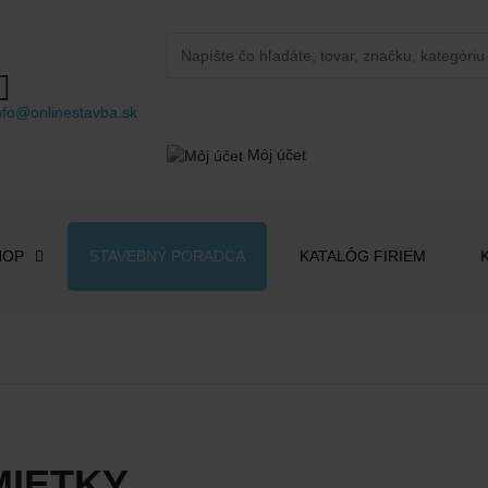
nfo@onlinestavba.sk
Môj účet
HOP
STAVEBNÝ PORADCA
KATALÓG FIRIEM
MIETKY