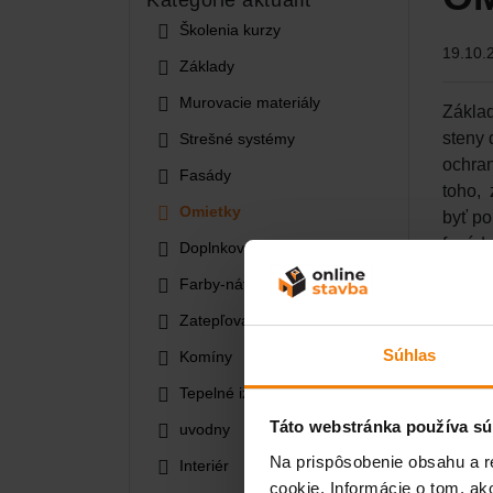
Školenia kurzy
19.10.
Základy
Murovacie materiály
Základ
steny 
Strešné systémy
ochran
Fasády
toho, 
Omietky
byť po
fasádn
Doplnkový sortiment
účelom
Farby-nátery-lazúry
alebo 
Zatepľovanie budov
vápeno
určen
Súhlas
Komíny
Tepelné izolácie
Táto webstránka používa sú
uvodny
Na prispôsobenie obsahu a r
Interiér
cookie. Informácie o tom, ak