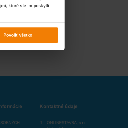
mi, ktoré ste im poskytli
Povoliť všetko
informácie
Kontaktné údaje
OSOBNÝCH
ONLINESTAVBA, s.r.o.