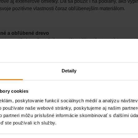
érové aj exteriérové omietky. Dá sa použiť i na podlahy, ako výpl
 svoje pozitívne vlastnosti čoraz obľúbenejším materiálom.
čné a obľúbené drevo
vo je tradičný konštrukčný materiál, obľúbený v interiéri a exteri
avky na zdravé bývanie, ekológiu a recyklovateľnosť. Výhodou s
livosť a ekologická neškodnosť. Pobyt človeka v prostredí so 
na jeho fyzické a psychické zdravie. Minimálne opracované dre
čné účely aj na nosné prvky. Výrobkami drevených konštrukčnýc
Detaily
y), tabuľové materiály. Vyrábajú sa z neho krovy a čoraz častejš
me nosných a nenosných konštrukcií, výplňových konštrukcií, sc
bory cookies
 rozpätím, ktoré musia byť zhotovené z lepených lamelových pr
avuje jednoznačný trend vo výstavbe vďaka svojim konštrukčn
eklám, poskytovanie funkcií sociálnych médií a analýzu návšte
teľnosti suroviny.
o používate naše webové stránky, poskytujeme aj našim partner
to partneri môžu príslušné informácie skombinovať s ďalšími údaj
ď ste používali ich služby.