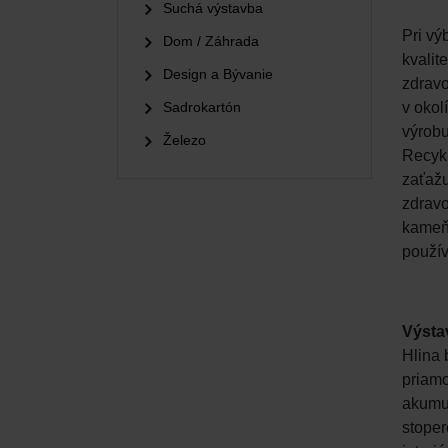
Suchá výstavba
Pri vý
Dom / Záhrada
kvalit
Design a Bývanie
zdravo
Sadrokartón
v okol
výrobu
Železo
Recykl
zaťažu
zdravo
kameň,
použív
Výsta
Hlina 
priamo
akumul
stoper