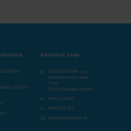
informácie
Kontaktné údaje
OSOBNÝCH
ONLINESTAVBA, s.r.o.
Velkoblahovská cesta
72/33
DENÉ OTÁZKY -
929 01 Dunajská Streda
0905 574 825
TY
0905 631 107
NKY
info@onlinestavba.sk