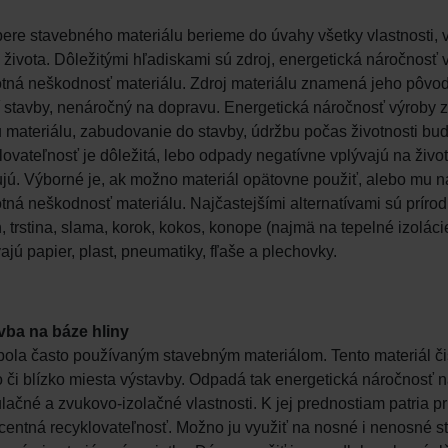
bere stavebného materiálu berieme do úvahy všetky vlastnosti, 
e života. Dôležitými hľadiskami sú zdroj, energetická náročnosť
tná neškodnosť materiálu. Zdroj materiálu znamená jeho pôvod 
í stavby, nenáročný na dopravu. Energetická náročnosť výroby 
 materiálu, zabudovanie do stavby, údržbu počas životnosti budo
ovateľnosť je dôležitá, lebo odpady negatívne vplývajú na živo
jú. Výborné je, ak možno materiál opätovne použiť, alebo mu náj
tná neškodnosť materiálu. Najčastejšími alternatívami sú prírodn
 trstina, slama, korok, kokos, konope (najmä na tepelné izoláci
ajú papier, plast, pneumatiky, fľaše a plechovky.
vba na báze hliny
bola často používaným stavebným materiálom. Tento materiál či
 či blízko miesta výstavby. Odpadá tak energetická náročnosť 
ačné a zvukovo-izolačné vlastnosti. K jej prednostiam patria p
centná recyklovateľnosť. Možno ju využiť na nosné i nenosné 