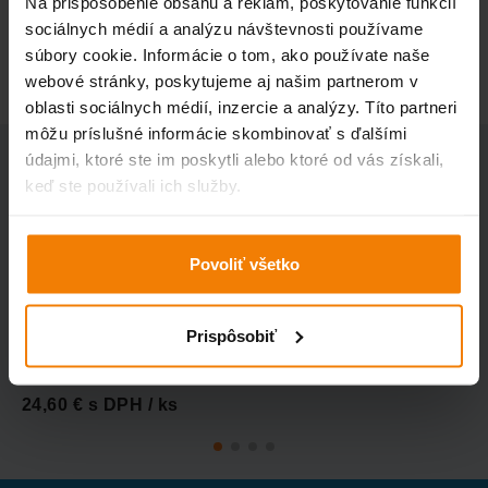
Na prispôsobenie obsahu a reklám, poskytovanie funkcií
sociálnych médií a analýzu návštevnosti používame
DOPYTOVÝ FORMULÁR
súbory cookie. Informácie o tom, ako používate naše
webové stránky, poskytujeme aj našim partnerom v
oblasti sociálnych médií, inzercie a analýzy. Títo partneri
môžu príslušné informácie skombinovať s ďalšími
údajmi, ktoré ste im poskytli alebo ktoré od vás získali,
Podobné
keď ste používali ich služby.
produkty
Povoliť všetko
Prispôsobiť
Podložka Strend Pro Premium DP514, 100 mm, G50,
diamantová, brúsna, leštiaca
24,60 € s DPH / ks