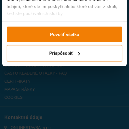
PREPRAVNÝ PORIADOK
údajmi, ktoré ste im poskytli alebo ktoré od vás získali,
AKO NAKUPOVAŤ
keď ste používali ich služby.
INDIVIDUÁLNA CENA
ZÁRUČNÉ PODMIENKY
Povoliť všetko
PREČO U NÁS NAKUPOVAŤ ?
Prispôsobiť
Užitočné informácie
OCHRANA OSOBNÝCH ÚDAJOV
ČASTO KLADENÉ OTÁZKY - FAQ
CERTIFIKÁTY
MAPA STRÁNKY
COOKIES
Kontaktné údaje
ONLINESTAVBA, s.r.o.