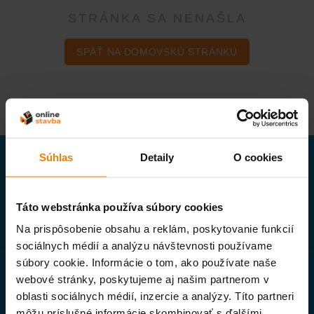
STRÁNKA SA NENAŠLA
SPÄŤ NA DOMOVSKÚ STRÁNKU
Súhlas
Detaily
O cookies
Naša spoločnosť patrí k prvým
Táto webstránka používa súbory cookies
priekopníkom internetového obchodu
so stavebným materiálom na Slovensku.
Na prispôsobenie obsahu a reklám, poskytovanie funkcií
sociálnych médií a analýzu návštevnosti používame
súbory cookie. Informácie o tom, ako používate naše
Všetko o nákupe
webové stránky, poskytujeme aj našim partnerom v
oblasti sociálnych médií, inzercie a analýzy. Títo partneri
VŠEOBECNÉ OBCHODNÉ PODMIENKY
môžu príslušné informácie skombinovať s ďalšími