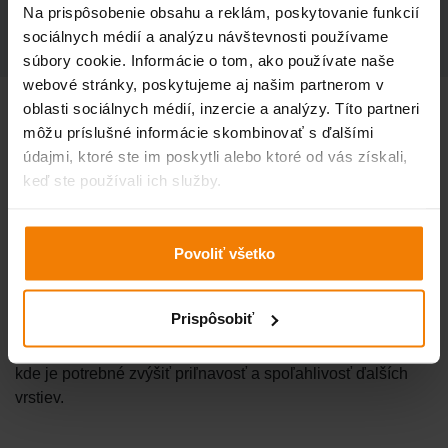
Na prispôsobenie obsahu a reklám, poskytovanie funkcií
ÚDAJE O DOPRAVE A BALENÍ
sociálnych médií a analýzu návštevnosti používame
súbory cookie. Informácie o tom, ako používate naše
webové stránky, poskytujeme aj našim partnerom v
oblasti sociálnych médií, inzercie a analýzy. Títo partneri
PCI Pecicret PR
je špeciálny kontaktný náter určený na
môžu príslušné informácie skombinovať s ďalšími
údajmi, ktoré ste im poskytli alebo ktoré od vás získali,
prípravu hladkých a problematických podkladov pred
keď ste používali ich služby.
aplikáciou omietok, stierok, lepiacich mált a ďalších
stavebných materiálov. Vytvára drsný kontaktný povrch,
ktorý výrazne zlepšuje priľnavosť následných vrstiev.
Povoliť všetko
Náter je vhodný na betón, murivo a ďalšie minerálne
podklady v interiéri aj exteriéri. Vďaka jednoduchej
Prispôsobiť
aplikácii pomáha zabezpečiť kvalitný a trvácny výsledok
pri rekonštrukciách aj novostavbách. Ideálne riešenie tam,
kde je potrebné zvýšiť priľnavosť a spoľahlivosť ďalších
vrstiev.