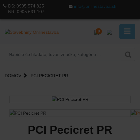
DS:
0905 574 825
info@onlinestavba.sk
NR:
0905 631 107
0
DOMOV
PCI PECICRET PR
PCI Pecicret PR