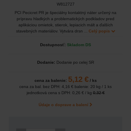
W812727
PCI Pecicret PR je špeciálny kontaktný náter určený na
prípravu hladkých a problematických podkladov pred
aplikáciou omietok, stierok, lepiacich mált a ďalších
stavebných materiálov. Vytvára drsn ...
Celý popis
Dostupnosť:
Skladom DS
Dodanie:
Dodanie po celej SR
5,12 €
cena za balenie:
/ ks
cena za bal. bez DPH:
4,16 €
balenie: 20 kg / 1 ks
jednotková cena s DPH:
0,26 €
/ kg
0,32 €
Údaje o doprave a balení