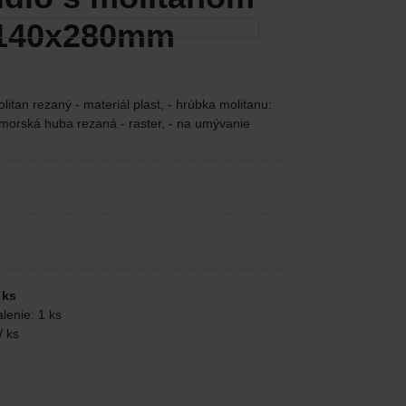
 140x280mm
tan rezaný - materiál plast, - hrúbka molitanu:
 morská huba rezaná - raster, - na umývanie
 ks
lenie: 1 ks
/ ks