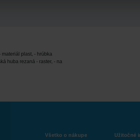
materiál plast, - hrúbka
ká huba rezaná - raster, - na
Všetko o nákupe
Užitočné 