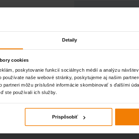
Detaily
PRIDAŤ DO KOŠÍK
bory cookies
Potrebujete poradiť?
eklám, poskytovanie funkcií sociálnych médií a analýzu návšte
Jednoducho nám napíšte a
o používate naše webové stránky, poskytujeme aj našim partner
my sa Vám čo najskôr
to partneri môžu príslušné informácie skombinovať s ďalšími údaj
ozveme.
ď ste používali ich služby.
Prispôsobiť