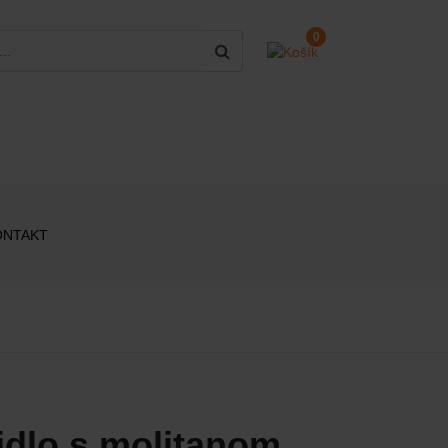
0
ONTAKT
idlo s molitanom