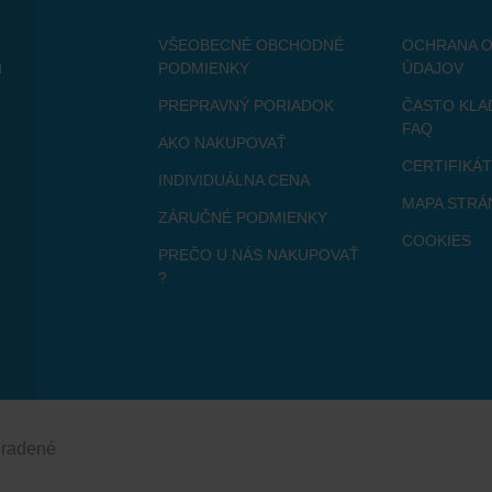
VŠEOBECNÉ OBCHODNÉ
OCHRANA 
u
PODMIENKY
ÚDAJOV
PREPRAVNÝ PORIADOK
ČASTO KLA
FAQ
AKO NAKUPOVAŤ
CERTIFIKÁ
INDIVIDUÁLNA CENA
MAPA STRÁ
ZÁRUČNÉ PODMIENKY
COOKIES
PREČO U NÁS NAKUPOVAŤ
?
hradené