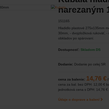
narezaným
151165
Hladidlo plastové 275x135mm moli
30mm, - dvojzložková rukoväť, -
obkladov po spárovaní.
Dostupnosť:
Skladom DS
Dodanie:
Dodanie po celej SR
14,76 €
cena za balenie:
/
cena za bal. bez DPH:
12,00 €
ba
jednotková cena s DPH:
14,76 €
Údaje o doprave a balení