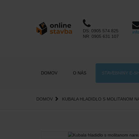
DS:
0905 574 825
inf
NR:
0905 631 107
DOMOV
O NÁS
STAVEBNINY E-S
DOMOV
KUBALA HLADIDLO S MOLITANOM 