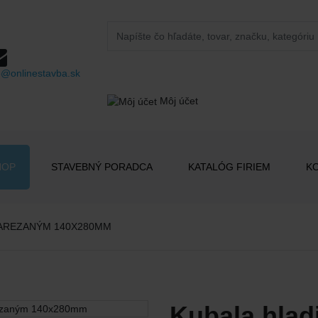
o@onlinestavba.sk
Môj účet
HOP
STAVEBNÝ PORADCA
KATALÓG FIRIEM
K
NAREZANÝM 140X280MM
Kubala hlad