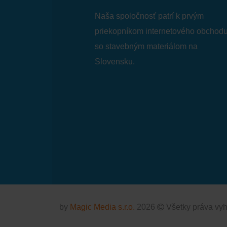
Naša spoločnosť patrí k prvým
priekopníkom internetového obchod
so stavebným materiálom na
Slovensku.
by
Magic Media s.r.o.
2026
Všetky práva vy