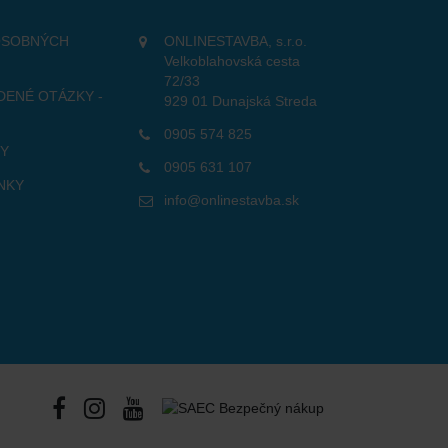
OSOBNÝCH
ONLINESTAVBA, s.r.o.
Velkoblahovská cesta
72/33
DENÉ OTÁZKY -
929 01 Dunajská Streda
0905 574 825
TY
0905 631 107
NKY
info@onlinestavba.sk