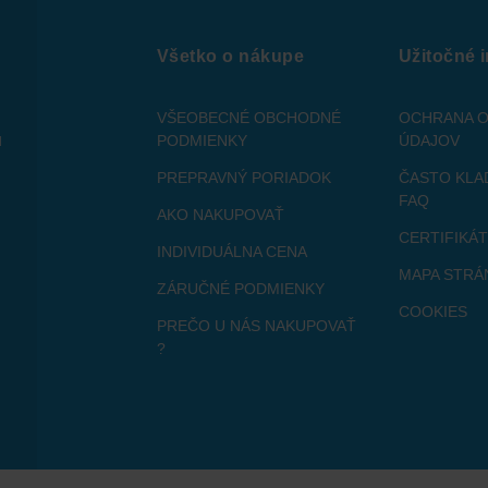
Všetko o nákupe
Užitočné 
VŠEOBECNÉ OBCHODNÉ
OCHRANA 
u
PODMIENKY
ÚDAJOV
PREPRAVNÝ PORIADOK
ČASTO KLA
FAQ
AKO NAKUPOVAŤ
CERTIFIKÁ
INDIVIDUÁLNA CENA
MAPA STRÁ
ZÁRUČNÉ PODMIENKY
COOKIES
PREČO U NÁS NAKUPOVAŤ
?