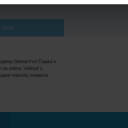
 ÚDAJE
iapkou Strend Pro! Čiapka v
 so sobmi. Veľkosť L.
pne intenzity svietenia.