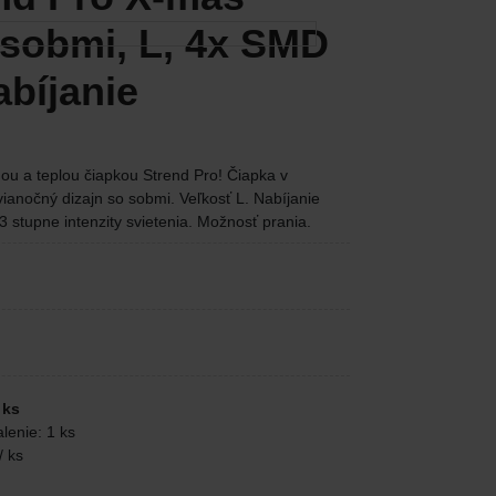
 sobmi, L, 4x SMD
bíjanie
ou a teplou čiapkou Strend Pro! Čiapka v
ianočný dizajn so sobmi. Veľkosť L. Nabíjanie
 stupne intenzity svietenia. Možnosť prania.
 ks
lenie: 1 ks
/ ks