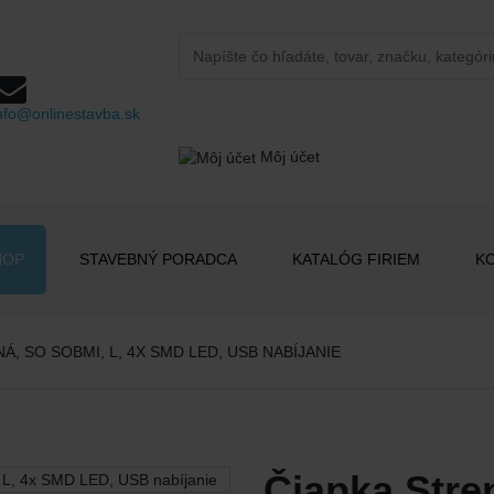
nfo@onlinestavba.sk
Môj účet
HOP
STAVEBNÝ PORADCA
KATALÓG FIRIEM
K
, SO SOBMI, L, 4X SMD LED, USB NABÍJANIE
Čiapka Stre