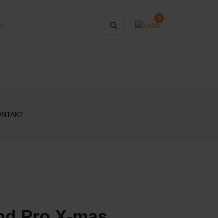
0
ONTAKT
nd Pro X-mas