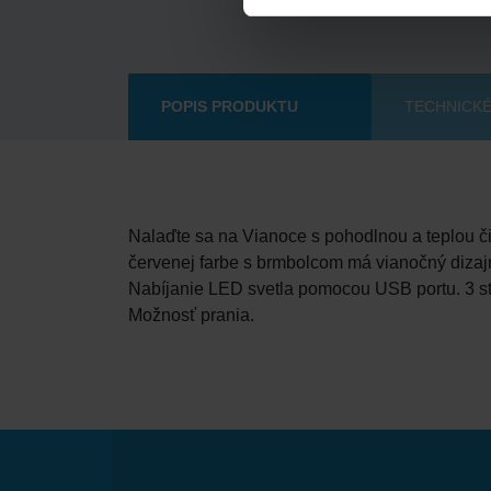
POPIS PRODUKTU
TECHNICKÉ
Nalaďte sa na Vianoce s pohodlnou a teplou č
červenej farbe s brmbolcom má vianočný dizajn
Nabíjanie LED svetla pomocou USB portu. 3 stu
Možnosť prania.