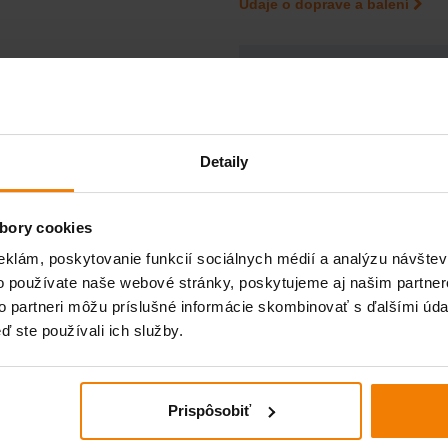
Údaje o doprave a balení
Detaily
PRIDAŤ DO KOŠÍK
bory cookies
eklám, poskytovanie funkcií sociálnych médií a analýzu návšte
Potrebujete poradiť?
o používate naše webové stránky, poskytujeme aj našim partner
Jednoducho nám napíšte a
my sa Vám čo najskôr
to partneri môžu príslušné informácie skombinovať s ďalšími údaj
ozveme.
ď ste používali ich služby.
Prispôsobiť