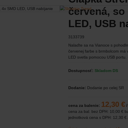
červená, so
LED, USB na
3133739
Nalaďte sa na Vianoce s pohodln
červenej farbe s brmbolcom má v
LED svetla pomocou USB portu. 3
Dostupnosť:
Skladom DS
Dodanie:
Dodanie po celej SR
12,30 €
cena za balenie:
/
cena za bal. bez DPH:
10,00 €
ba
jednotková cena s DPH:
12,30 €