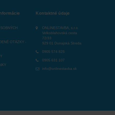
informácie
Kontaktné údaje
OSOBNÝCH
ONLINESTAVBA, s.r.o.
Velkoblahovská cesta
72/33
DENÉ OTÁZKY -
929 01 Dunajská Streda
0905 574 825
TY
0905 631 107
NKY
info@onlinestavba.sk