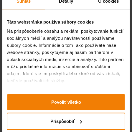
Súhlas
Detaily
O cookies
Výhody:
Táto webstránka používa súbory cookies
- bezkonkurenčný systém odvetrania pomocou zdvojených
Na prispôsobenie obsahu a reklám, poskytovanie funkcií
vetracích kanálikov -obzvlášť intenzívne vetranie znižuje
sociálnych médií a analýzu návštevnosti používame
teplotu interiéru
súbory cookie. Informácie o tom, ako používate naše
- max. chráni krov pred vlhkosťou a tým zamedzuje tvorbe
webové stránky, poskytujeme aj našim partnerom v
plesní a hnilobe dreva
oblasti sociálnych médií, inzercie a analýzy. Títo partneri
- odvetranie podstrešného priestoru obmedzí tvorbu machu
môžu príslušné informácie skombinovať s ďalšími
na krytine
údajmi, ktoré ste im poskytli alebo ktoré od vás získali,
- variabilná šírka 28 - 32 cm a rozťažnosť hliníkovej fólie
keď ste používali ich služby.
min. 50%
- možnosť použitia na ploché i profilované strešné krytiny
- postranné hlinikové pásy
Povoliť všetko
- dlhodobý perfektný vzhľad
- vysoká odolnosť voči znečisteniu a UV žiareniu
Prispôsobiť
- dokonalá tvarovateľnosť