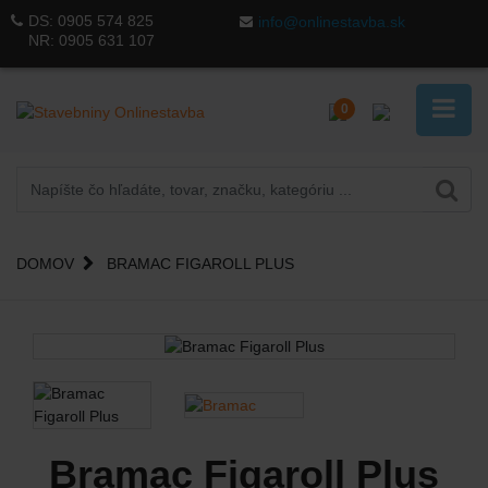
DS:
0905 574 825
info@onlinestavba.sk
NR:
0905 631 107
0
DOMOV
BRAMAC FIGAROLL PLUS
Bramac Figaroll Plus