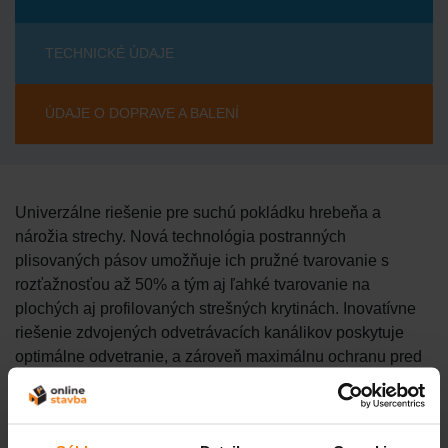
TECHNICKÉ ÚDAJE
ÚDAJE O DOPRAVE A BALENÍ
Univerzálne riešenie pre suchú pokládku hrebeňa a
nárožia strechy. Nová technológia postranných
plisovaných pásov umožňuje ich pružné tvarovanie s
rozťažnosťou až 50% a tým aj ľahké tvarovanie na
plochých aj profilovaných strešných krytinách. Inovatívne
riešenie zdvojených odvetrávacích kanálikov poskytuje
optimálne odvetranie, a zároveň maximálnu ochranu pred
vniknutím hnaného dažďa a snehu. Postranné lepiace
pásy z butylénu umožňuje trvale funkčné lepenie na všetky
povrchy škridiel.