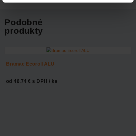
Podobné
produkty
Bramac Ecoroll ALU
od 46,74 € s DPH / ks