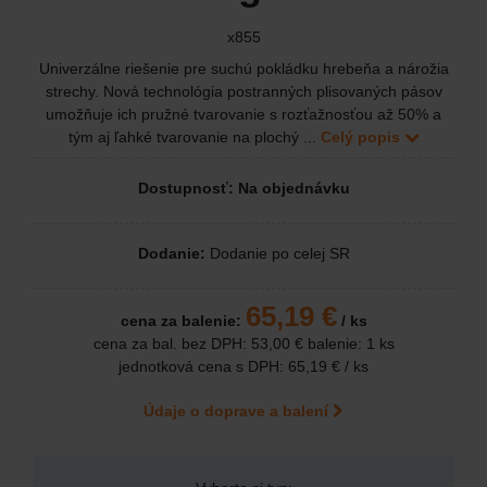
x855
Univerzálne riešenie pre suchú pokládku hrebeňa a nárožia
strechy. Nová technológia postranných plisovaných pásov
umožňuje ich pružné tvarovanie s rozťažnosťou až 50% a
tým aj ľahké tvarovanie na plochý ...
Celý popis
Dostupnosť: Na objednávku
Dodanie:
Dodanie po celej SR
65,19 €
cena za balenie:
/ ks
cena za bal. bez DPH:
53,00 €
balenie: 1 ks
jednotková cena s DPH:
65,19 €
/ ks
Údaje o doprave a balení