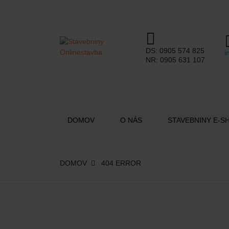
DS:
0905 574 825
i
NR:
0905 631 107
DOMOV
O NÁS
STAVEBNINY E-S
DOMOV
404 ERROR