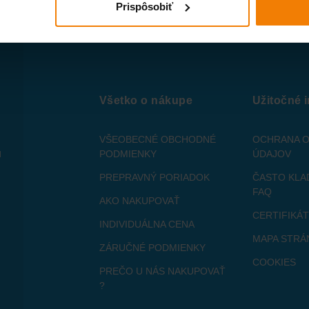
Prispôsobiť
Všetko o nákupe
Užitočné 
VŠEOBECNÉ OBCHODNÉ
OCHRANA 
u
PODMIENKY
ÚDAJOV
PREPRAVNÝ PORIADOK
ČASTO KLA
FAQ
AKO NAKUPOVAŤ
CERTIFIKÁ
INDIVIDUÁLNA CENA
MAPA STRÁ
ZÁRUČNÉ PODMIENKY
COOKIES
PREČO U NÁS NAKUPOVAŤ
?