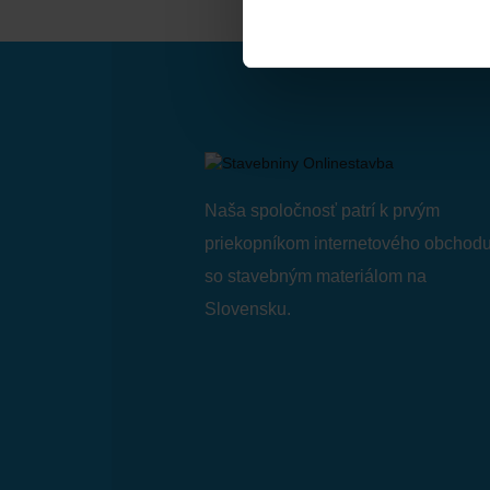
Naša spoločnosť patrí k prvým
priekopníkom internetového obchod
so stavebným materiálom na
Slovensku.