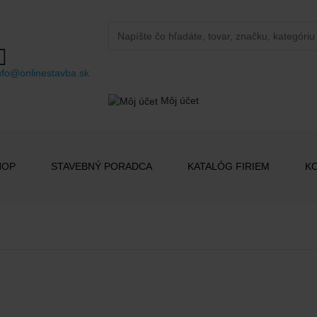
nfo@onlinestavba.sk
Môj účet
HOP
STAVEBNÝ PORADCA
KATALÓG FIRIEM
K