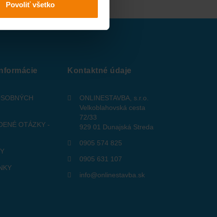
Povoliť všetko
informácie
Kontaktné údaje
OSOBNÝCH
ONLINESTAVBA, s.r.o.
Velkoblahovská cesta
72/33
DENÉ OTÁZKY -
929 01 Dunajská Streda
0905 574 825
TY
0905 631 107
NKY
info@onlinestavba.sk