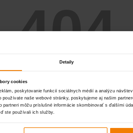
404
Detaily
STRÁNKA SA NENAŠLA
bory cookies
eklám, poskytovanie funkcií sociálnych médií a analýzu návšte
SPÄŤ NA DOMOVSKÚ STRÁNKU
o používate naše webové stránky, poskytujeme aj našim partner
to partneri môžu príslušné informácie skombinovať s ďalšími údaj
ď ste používali ich služby.